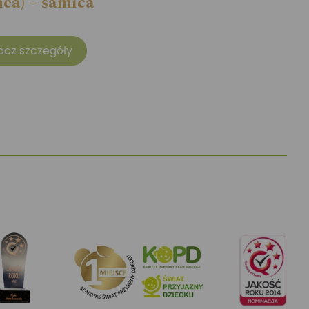
ea) – samica
acz szczegóły