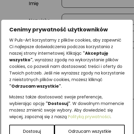
Imię
Nazwisko
Cenimy prywatność użytkowników
E-mail
W Puls-Art korzystamy z plików cookies, aby zapewnić
Ci najlepsze doświadczenia podczas korzystania z
naszej strony internetowej. Klikając
"Akceptuję
Wiadomość
wszystko"
, wyrażasz zgodę na wykorzystanie plików
cookies, co pozwoli nam dostosować treści i oferty do
Twoich potrzeb. Jeśli nie wyrażasz zgody na korzystanie
z nieistotnych plików cookies, możesz kliknąć
"Odrzucam wszystkie"
.
Możesz także dostosować swoje preferencje,
wybierając opcję
"Dostosuj"
. W dowolnym momencie
możesz zmienić swoje wybory. Aby dowiedzieć się
więcej, zapoznaj się z naszą
Polityką prywatności
.
Najniższa cena z ostatnich 30 dni:
65,00
zł
SKU:
Brak danych
Dostosuj
Odrzucam wszystkie