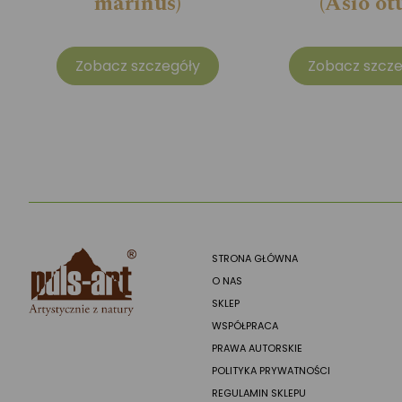
marinus)
(Asio ot
Zobacz szczegóły
Zobacz szcze
STRONA GŁÓWNA
O NAS
SKLEP
WSPÓŁPRACA
PRAWA AUTORSKIE
POLITYKA PRYWATNOŚCI
REGULAMIN SKLEPU