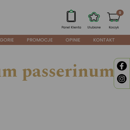
0
Panel Klienta
Ulubione
Koszyk
GORIE
PROMOCJE
OPINIE
KONTAKT
um passerinum)