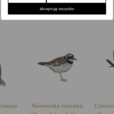
Kategorie:
ILUSTRACJE
,
Ptaki
,
Sowy
Akceptuję wszystko
czajna
Sieweczka rzeczna
Czeczo