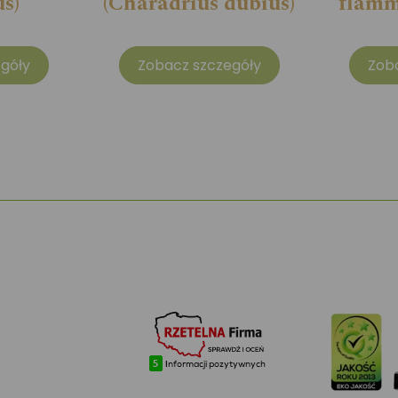
us)
(Charadrius dubius)
flamm
góły
Zobacz szczegóły
Zob