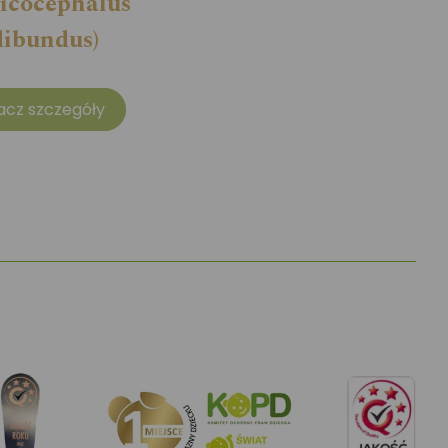
icocephalus
dibundus)
acz szczegóły