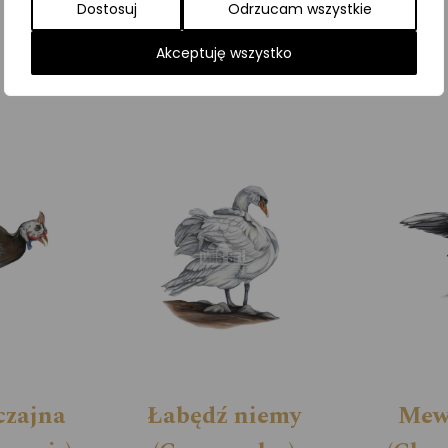
Dostosuj
Odrzucam wszystkie
Kategorie:
ILUSTRACJE
,
Krukowate
,
Ptaki
Akceptuję wszystko
czajna
Łabędź niemy
Mew