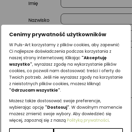
Imię
Nazwisko
Cenimy prywatność użytkowników
E-mail
W Puls-Art korzystamy z plików cookies, aby zapewnić
Ci najlepsze doświadczenia podczas korzystania z
Wiadomość
naszej strony internetowej. Klikając
"Akceptuję
wszystko"
, wyrażasz zgodę na wykorzystanie plików
cookies, co pozwoli nam dostosować treści i oferty do
Twoich potrzeb. Jeśli nie wyrażasz zgody na korzystanie
z nieistotnych plików cookies, możesz kliknąć
"Odrzucam wszystkie"
.
Możesz także dostosować swoje preferencje,
wybierając opcję
"Dostosuj"
. W dowolnym momencie
możesz zmienić swoje wybory. Aby dowiedzieć się
więcej, zapoznaj się z naszą
Polityką prywatności
.
Najniższa cena z ostatnich 30 dni:
65,00
zł
SKU:
Brak danych