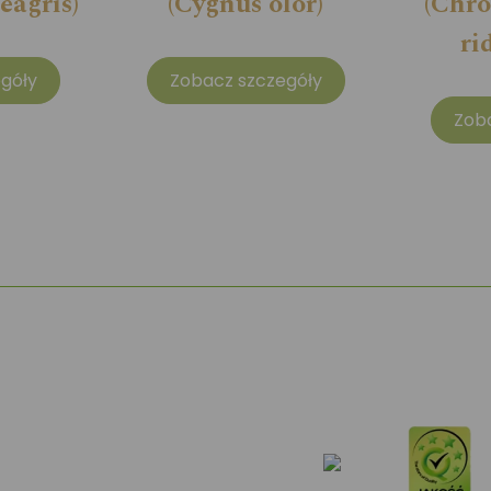
eagris)
(Cygnus olor)
(Chro
ri
góły
Zobacz szczegóły
Zob