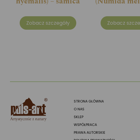
hyemalis) – samica
(Numida mel
Zobacz szczegóły
Zobacz szcze
STRONA GŁÓWNA
O NAS
SKLEP
WSPÓŁPRACA
PRAWA AUTORSKIE