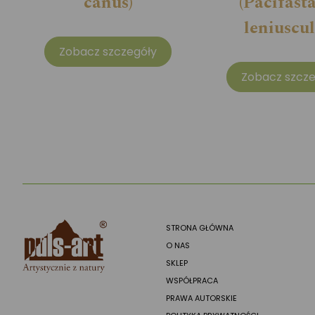
canus)
(Pacifast
leniuscul
Zobacz szczegóły
Zobacz szcze
STRONA GŁÓWNA
O NAS
SKLEP
WSPÓŁPRACA
PRAWA AUTORSKIE