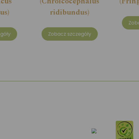
acus
(Chroicocephalus
(Fring
us)
ridibundus)
Zob
góły
Zobacz szczegóły