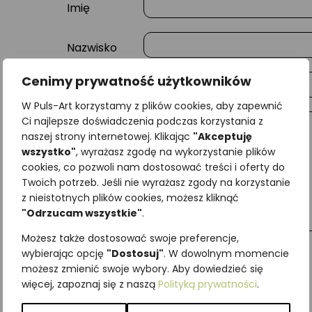
Imię
Nazwisko
Cenimy prywatność użytkowników
E-mail
W Puls-Art korzystamy z plików cookies, aby zapewnić
Ci najlepsze doświadczenia podczas korzystania z
Wiadomość
naszej strony internetowej. Klikając
"Akceptuję
wszystko"
, wyrażasz zgodę na wykorzystanie plików
cookies, co pozwoli nam dostosować treści i oferty do
Twoich potrzeb. Jeśli nie wyrażasz zgody na korzystanie
z nieistotnych plików cookies, możesz kliknąć
"Odrzucam wszystkie"
.
Możesz także dostosować swoje preferencje,
wybierając opcję
"Dostosuj"
. W dowolnym momencie
możesz zmienić swoje wybory. Aby dowiedzieć się
więcej, zapoznaj się z naszą
Polityką prywatności
.
Najniższa cena z ostatnich 30 dni:
65,00
zł
SKU:
Brak danych