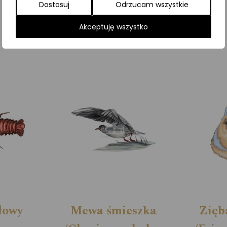
Dostosuj
Odrzucam wszystkie
Kategorie:
ILUSTRACJE
,
Skorupiaki
Akceptuję wszystko
łowy
Mewa śmieszka
Zięb