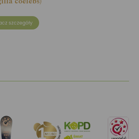
illa coelebs)
acz szczegóły