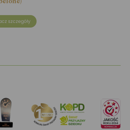
belone)
acz szczegóły