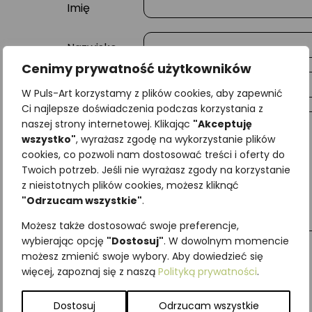
Imię
Nazwisko
Cenimy prywatność użytkowników
E-mail
W Puls-Art korzystamy z plików cookies, aby zapewnić
Ci najlepsze doświadczenia podczas korzystania z
naszej strony internetowej. Klikając
"Akceptuję
Wiadomość
wszystko"
, wyrażasz zgodę na wykorzystanie plików
cookies, co pozwoli nam dostosować treści i oferty do
Twoich potrzeb. Jeśli nie wyrażasz zgody na korzystanie
z nieistotnych plików cookies, możesz kliknąć
"Odrzucam wszystkie"
.
Możesz także dostosować swoje preferencje,
wybierając opcję
"Dostosuj"
. W dowolnym momencie
możesz zmienić swoje wybory. Aby dowiedzieć się
więcej, zapoznaj się z naszą
Polityką prywatności
.
Najniższa cena z ostatnich 30 dni:
65,00
zł
SKU:
Brak danych
Dostosuj
Odrzucam wszystkie