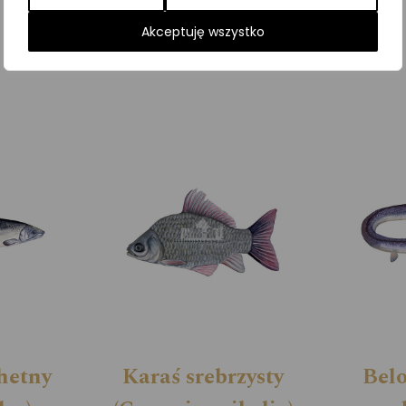
Kategorie:
ILUSTRACJE
,
Ryby
Akceptuję wszystko
hetny
Karaś srebrzysty
Belo