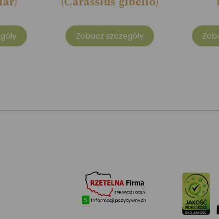
lar)
(Carassius gibelio)
góły
Zobacz szczegóły
Zob