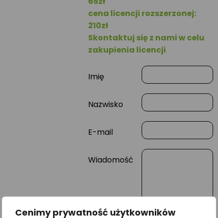
65zł
cena licencji rozszerzonej:
210zł
Skontaktuj się z nami w celu
zakupienia licencji
Imię
Nazwisko
E-mail
Wiadomość
Cenimy prywatność użytkowników