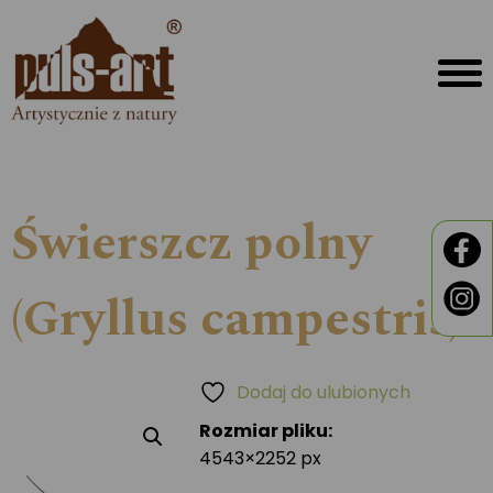
Świerszcz polny
(Gryllus campestris)
Dodaj do ulubionych
Rozmiar pliku:
4543×2252 px