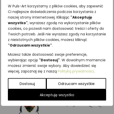
W Puls-Art korzystamy z plików cookies, aby zapewnić
Ci najlepsze doświadczenia podczas korzystania z
naszej strony internetowej. Klikając
"Akceptuję
wszystko"
, wyrażasz zgodę na wykorzystanie plików
Najniższa cena z ostatnich 30
cookies, co pozwoli nam dostosować treści i oferty do
Twoich potrzeb. Jeśli nie wyrażasz zgody na korzystanie
dni:
65,00
zł
z nieistotnych plików cookies, możesz kliknąć
SKU:
Brak danych
"Odrzucam wszystkie"
.
Kategorie:
ILUSTRACJE
,
Owady
,
Pozostałe
Możesz także dostosować swoje preferencje,
wybierając opcję
"Dostosuj"
. W dowolnym momencie
Podobne produkty
możesz zmienić swoje wybory. Aby dowiedzieć się
więcej, zapoznaj się z naszą
Polityką prywatności
.
Dostosuj
Odrzucam wszystkie
Akceptuję wszystko