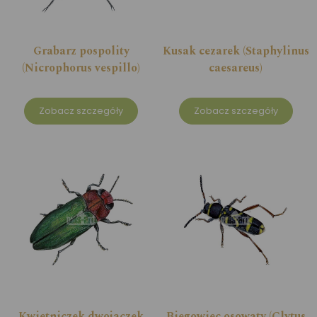
Grabarz pospolity
Kusak cezarek (Staphylinus
(Nicrophorus vespillo)
caesareus)
Zobacz szczegóły
Zobacz szczegóły
Kwietniczek dwojaczek
Biegowiec osowaty (Clytus