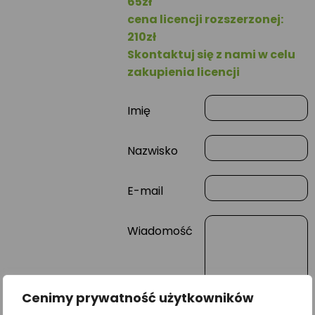
65zł
cena licencji rozszerzonej:
210zł
Skontaktuj się z nami w celu
zakupienia licencji
Imię
Nazwisko
E-mail
Wiadomość
Cenimy prywatność użytkowników