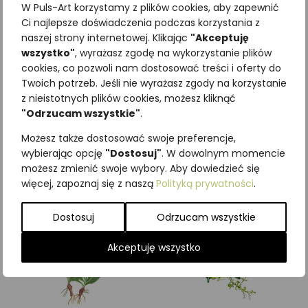
W Puls-Art korzystamy z plików cookies, aby zapewnić
Ci najlepsze doświadczenia podczas korzystania z
naszej strony internetowej. Klikając
"Akceptuję
wszystko"
, wyrażasz zgodę na wykorzystanie plików
cookies, co pozwoli nam dostosować treści i oferty do
Najniższa cena z ostatnich 30
Twoich potrzeb. Jeśli nie wyrażasz zgody na korzystanie
dni:
65,00
zł
z nieistotnych plików cookies, możesz kliknąć
SKU:
Brak danych
"Odrzucam wszystkie"
.
Kategorie:
Byliny
,
ILUSTRACJE
Możesz także dostosować swoje preferencje,
Podobne produkty
wybierając opcję
"Dostosuj"
. W dowolnym momencie
możesz zmienić swoje wybory. Aby dowiedzieć się
więcej, zapoznaj się z naszą
Polityką prywatności
.
Dostosuj
Odrzucam wszystkie
Akceptuję wszystko