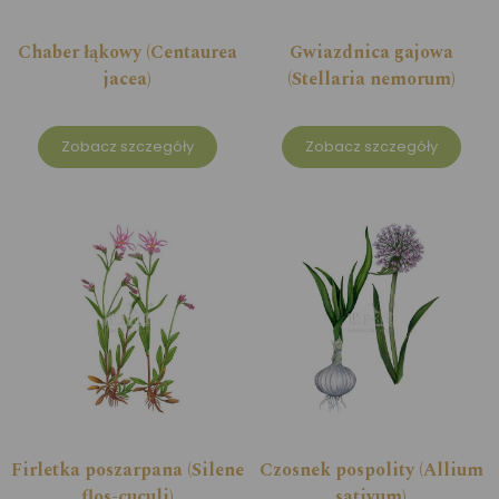
Chaber łąkowy (Centaurea
Gwiazdnica gajowa
jacea)
(Stellaria nemorum)
Zobacz szczegóły
Zobacz szczegóły
Firletka poszarpana (Silene
Czosnek pospolity (Allium
flos-cuculi)
sativum)