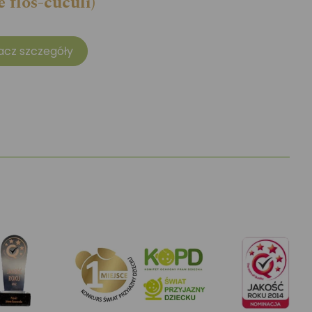
e flos-cuculi)
acz szczegóły