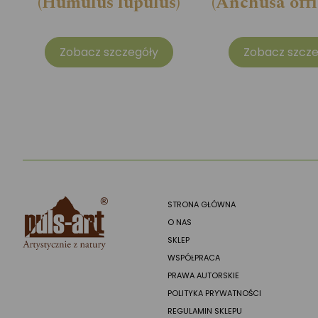
(Humulus lupulus)
(Anchusa offi
Zobacz szczegóły
Zobacz szcze
STRONA GŁÓWNA
O NAS
SKLEP
WSPÓŁPRACA
PRAWA AUTORSKIE
POLITYKA PRYWATNOŚCI
REGULAMIN SKLEPU