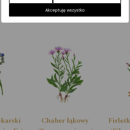
Kategorie:
Byliny
,
ILUSTRACJE
Akceptuję wszystko
ekarski
Chaber łąkowy
Firlet