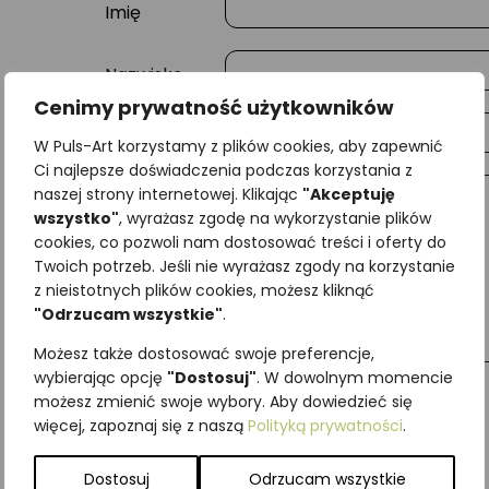
Imię
Nazwisko
Cenimy prywatność użytkowników
E-mail
W Puls-Art korzystamy z plików cookies, aby zapewnić
Ci najlepsze doświadczenia podczas korzystania z
naszej strony internetowej. Klikając
"Akceptuję
Wiadomość
wszystko"
, wyrażasz zgodę na wykorzystanie plików
cookies, co pozwoli nam dostosować treści i oferty do
Twoich potrzeb. Jeśli nie wyrażasz zgody na korzystanie
z nieistotnych plików cookies, możesz kliknąć
"Odrzucam wszystkie"
.
Możesz także dostosować swoje preferencje,
wybierając opcję
"Dostosuj"
. W dowolnym momencie
możesz zmienić swoje wybory. Aby dowiedzieć się
więcej, zapoznaj się z naszą
Polityką prywatności
.
Najniższa cena z ostatnich 30 dni:
65,00
zł
SKU:
Brak danych
Dostosuj
Odrzucam wszystkie