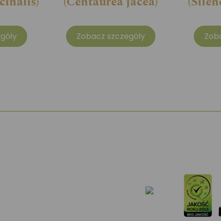
cinalis)
(Centaurea jacea)
(Silen
góły
Zobacz szczegóły
Zob