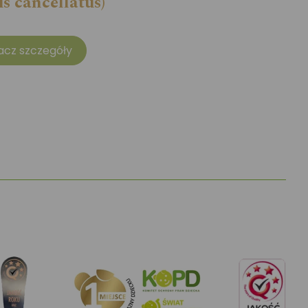
s cancellatus)
acz szczegóły