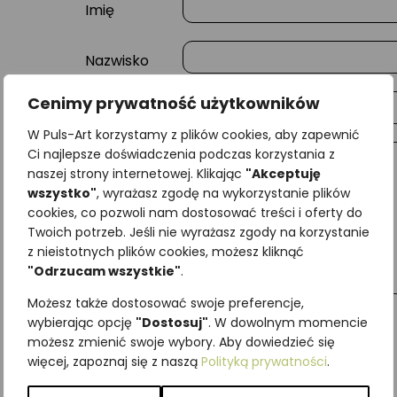
Imię
Nazwisko
Cenimy prywatność użytkowników
E-mail
W Puls-Art korzystamy z plików cookies, aby zapewnić
Ci najlepsze doświadczenia podczas korzystania z
Wiadomość
naszej strony internetowej. Klikając
"Akceptuję
wszystko"
, wyrażasz zgodę na wykorzystanie plików
cookies, co pozwoli nam dostosować treści i oferty do
Twoich potrzeb. Jeśli nie wyrażasz zgody na korzystanie
z nieistotnych plików cookies, możesz kliknąć
"Odrzucam wszystkie"
.
Możesz także dostosować swoje preferencje,
wybierając opcję
"Dostosuj"
. W dowolnym momencie
możesz zmienić swoje wybory. Aby dowiedzieć się
więcej, zapoznaj się z naszą
Polityką prywatności
.
Najniższa cena z ostatnich 30 dni:
65,00
zł
SKU:
Brak danych