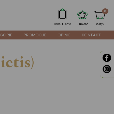
0
Panel Klienta
Ulubione
Koszyk
GORIE
PROMOCJE
OPINIE
KONTAKT
etis)