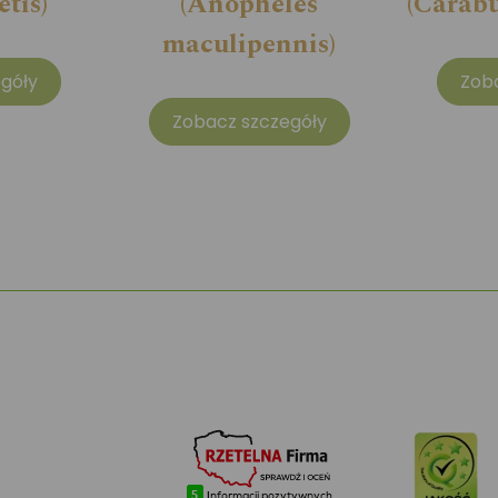
etis)
(Anopheles
(Carabu
maculipennis)
góły
Zob
Zobacz szczegóły