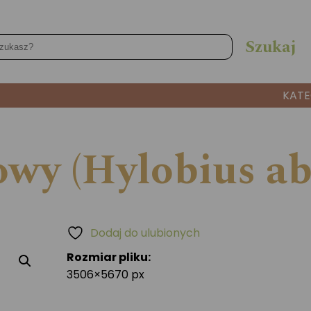
KATE
owy (Hylobius abi
Dodaj do ulubionych
Rozmiar pliku:
3506×5670 px