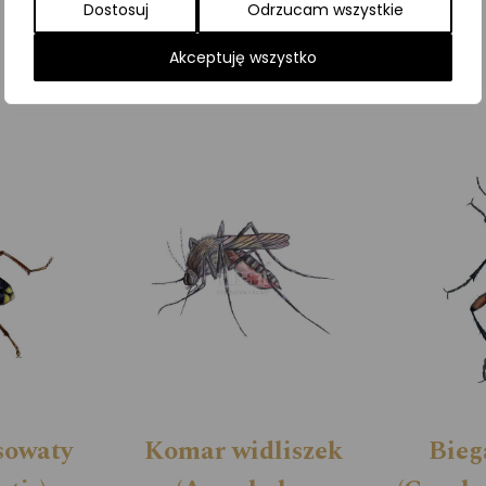
Dostosuj
Odrzucam wszystkie
Kategorie:
ILUSTRACJE
,
Owady
,
Pozostałe
Akceptuję wszystko
sowaty
Komar widliszek
Bieg