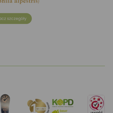
hila alpestris)
acz szczegóły