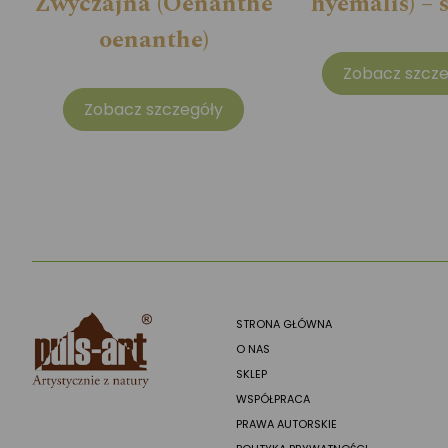
Zwyczajna (Oenanthe
hyemalis) – 
oenanthe)
Zobacz szcze
Zobacz szczegóły
STRONA GŁÓWNA
O NAS
SKLEP
WSPÓŁPRACA
PRAWA AUTORSKIE