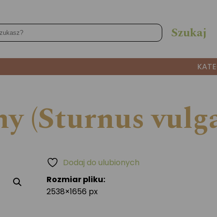
KATE
y (Sturnus vulga
Dodaj do ulubionych
Rozmiar pliku:
2538×1656 px