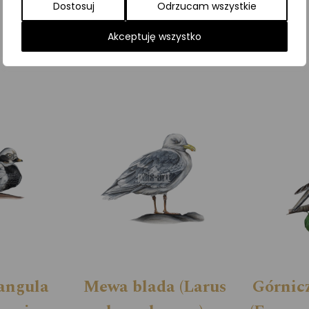
Dostosuj
Odrzucam wszystkie
Kategorie:
ILUSTRACJE
,
Ptaki
,
Śpiewające
Akceptuję wszystko
angula
Mewa blada (Larus
Górnic