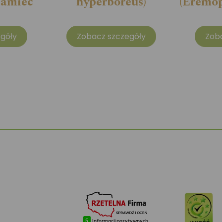
samiec
hyperboreus)
(Eremop
góły
Zobacz szczegóły
Zob