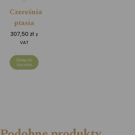
–
Czereśnia
ptasia
307,50
zł
z
VAT
Dodaj do
koszyka
Podobne produkty