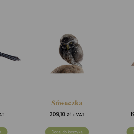
Sóweczka
209,10
zł
1
AT
z VAT
a
Dodaj do koszyka