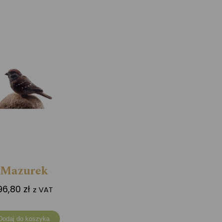
Mazurek
96,80
zł
z VAT
Dodaj do koszyka