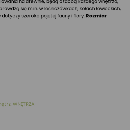
lowania na drewnie, będą ozdobą każdego wnętrza,
awdzą się m.in. w leśniczówkach, kołach łowieckich,
dotyczy szeroko pojętej fauny i flory.
Rozmiar
nętrz
,
WNĘTRZA