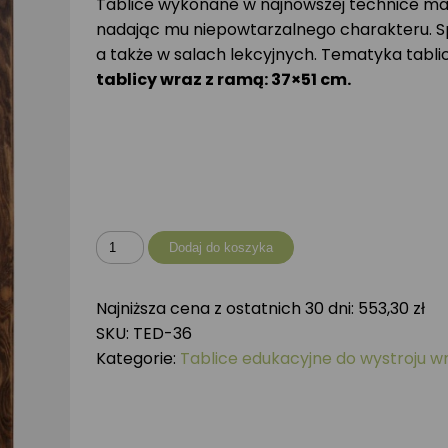
Tablice wykonane w najnowszej technice ma
nadając mu niepowtarzalnego charakteru. Spr
a także w salach lekcyjnych. Tematyka tablic 
tablicy wraz z ramą: 37×51 cm.
ilość
Dodaj do koszyka
Tablica
drewniana
Najniższa cena z ostatnich 30 dni:
553,30
zł
-
SKU:
TED-36
Drzewa
Kategorie:
Tablice edukacyjne do wystroju w
liściaste