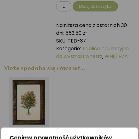
ilość
Dodaj do koszyka
Tablica
drewniana
Najniższa cena z ostatnich 30
-
dni:
553,50
zł
Drzewa
SKU:
TED-37
liściaste
Kategorie:
Tablice edukacyjne
do wystroju wnętrz
,
WNĘTRZA
Może spodoba się również…
Cenimy prywatność użytkowników
Galeria drzew na