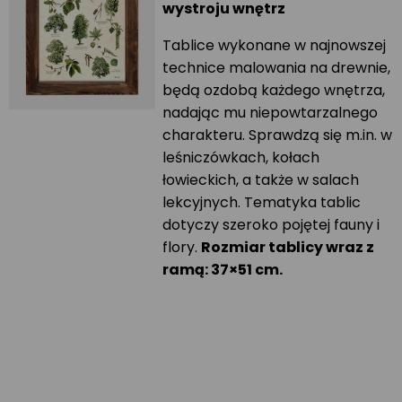
wystroju wnętrz
Tablice wykonane w najnowszej
technice malowania na drewnie,
będą ozdobą każdego wnętrza,
nadając mu niepowtarzalnego
charakteru. Sprawdzą się m.in. w
leśniczówkach, kołach
łowieckich, a także w salach
lekcyjnych. Tematyka tablic
dotyczy szeroko pojętej fauny i
flory.
Rozmiar tablicy wraz z
ramą: 37×51 cm.