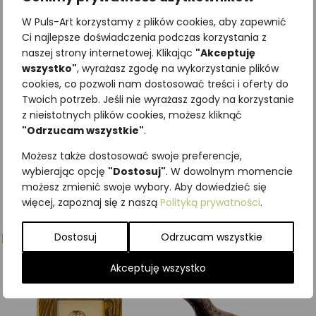
drewnie – Czereśnia
W Puls-Art korzystamy z plików cookies, aby zapewnić
ptasia
Ci najlepsze doświadczenia podczas korzystania z
307,50
zł
naszej strony internetowej. Klikając
z VAT
"Akceptuję
wszystko"
, wyrażasz zgodę na wykorzystanie plików
cookies, co pozwoli nam dostosować treści i oferty do
Dodaj do koszyka
Twoich potrzeb. Jeśli nie wyrażasz zgody na korzystanie
z nieistotnych plików cookies, możesz kliknąć
"Odrzucam wszystkie"
.
Możesz także dostosować swoje preferencje,
wybierając opcję
"Dostosuj"
. W dowolnym momencie
możesz zmienić swoje wybory. Aby dowiedzieć się
więcej, zapoznaj się z naszą
Polityką prywatności
.
Podobne produkty
Dostosuj
Odrzucam wszystkie
Akceptuję wszystko