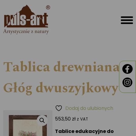
Tablica drewniana –
Głóg dwuszyjkowy
Dodaj do ulubionych
553,50
zł
z VAT
Tablice edukacyjne do