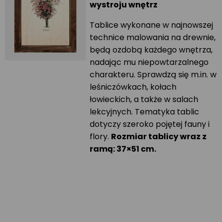
wystroju wnętrz
Tablice wykonane w najnowszej
technice malowania na drewnie,
będą ozdobą każdego wnętrza,
nadając mu niepowtarzalnego
charakteru. Sprawdzą się m.in. w
leśniczówkach, kołach
łowieckich, a także w salach
lekcyjnych. Tematyka tablic
dotyczy szeroko pojętej fauny i
flory.
Rozmiar tablicy wraz z
ramą: 37×51 cm.