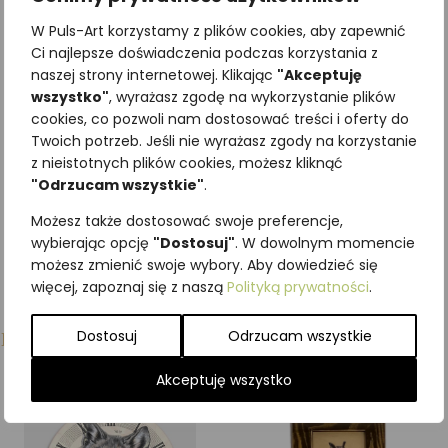
drewnie – Daglezja
W Puls-Art korzystamy z plików cookies, aby zapewnić
zielona
Ci najlepsze doświadczenia podczas korzystania z
307,50
zł
naszej strony internetowej. Klikając
"Akceptuję
z VAT
wszystko"
, wyrażasz zgodę na wykorzystanie plików
cookies, co pozwoli nam dostosować treści i oferty do
Dodaj do koszyka
Twoich potrzeb. Jeśli nie wyrażasz zgody na korzystanie
z nieistotnych plików cookies, możesz kliknąć
"Odrzucam wszystkie"
.
Możesz także dostosować swoje preferencje,
wybierając opcję
"Dostosuj"
. W dowolnym momencie
możesz zmienić swoje wybory. Aby dowiedzieć się
więcej, zapoznaj się z naszą
Polityką prywatności
.
Podobne produkty
Dostosuj
Odrzucam wszystkie
Akceptuję wszystko