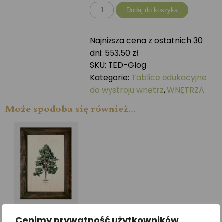
ilość
Dodaj do koszyka
Tablica
drewniana
Najniższa cena z ostatnich 30
-
dni:
553,50
zł
Głóg
SKU:
TED-Glog
dwuszyjkowy
Kategorie:
Tablice edukacyjne
do wystroju wnętrz
,
WNĘTRZA
Może spodoba się również…
Cenimy prywatność użytkowników
Galeria drzew na