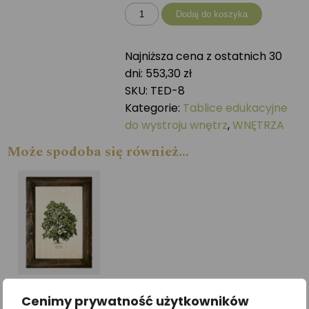
ilość
Dodaj do koszyka
Tablica
drewniana
Najniższa cena z ostatnich 30
-
dni:
553,30
zł
Płazy
SKU:
TED-8
i
Kategorie:
Tablice edukacyjne
gady
do wystroju wnętrz
,
WNĘTRZA
Może spodoba się również…
Galeria drzew na
Cenimy prywatność użytkowników