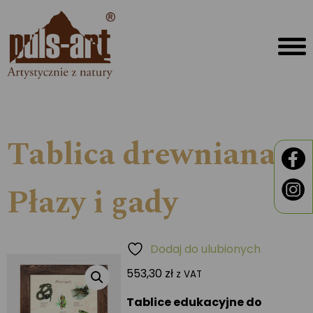
Tablica drewniana –
Płazy i gady
Dodaj do ulubionych
553,30
zł
z VAT
Tablice edukacyjne do