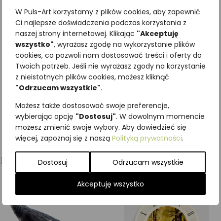
drewnie – Topola
W Puls-Art korzystamy z plików cookies, aby zapewnić
osika
Ci najlepsze doświadczenia podczas korzystania z
307,50
zł
z VAT
naszej strony internetowej. Klikając
"Akceptuję
wszystko"
, wyrażasz zgodę na wykorzystanie plików
cookies, co pozwoli nam dostosować treści i oferty do
Dodaj do koszyka
Twoich potrzeb. Jeśli nie wyrażasz zgody na korzystanie
z nieistotnych plików cookies, możesz kliknąć
"Odrzucam wszystkie"
.
Możesz także dostosować swoje preferencje,
wybierając opcję
"Dostosuj"
. W dowolnym momencie
możesz zmienić swoje wybory. Aby dowiedzieć się
więcej, zapoznaj się z naszą
Polityką prywatności
.
Podobne produkty
Dostosuj
Odrzucam wszystkie
Akceptuję wszystko