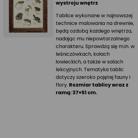
wystroju wnętrz
Tablice wykonane w najnowszej
technice malowania na drewnie,
będą ozdobą każdego wnętrza,
nadając mu niepowtarzalnego
charakteru. Sprawdzą się m.in. w
leśniczówkach, kołach
łowieckich, a także w salach
lekcyjnych. Tematyka tablic
dotyczy szeroko pojętej fauny i
flory.
Rozmiar tablicy wraz z
ramą: 37×51 cm.