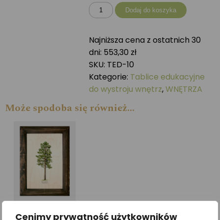
ilość
Dodaj do koszyka
Tablica
drewniana
Najniższa cena z ostatnich 30
-
dni:
553,30
zł
Rośliny
SKU:
TED-10
Kategorie:
Tablice edukacyjne
do wystroju wnętrz
,
WNĘTRZA
Może spodoba się również…
Galeria drzew na
Cenimy prywatność użytkowników