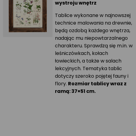
wystroju wnętrz
Tablice wykonane w najnowszej
technice malowania na drewnie,
będą ozdobą każdego wnętrza,
nadając mu niepowtarzalnego
charakteru. Sprawdzą się m.in. w
leśniczówkach, kołach
łowieckich, a także w salach
lekcyjnych. Tematyka tablic
dotyczy szeroko pojętej fauny i
flory.
Rozmiar tablicy wraz z
ramą: 37×51 cm.