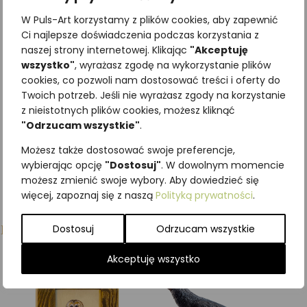
drewnie – Sosna
W Puls-Art korzystamy z plików cookies, aby zapewnić
pospolita
Ci najlepsze doświadczenia podczas korzystania z
307,50
zł
z VAT
naszej strony internetowej. Klikając
"Akceptuję
wszystko"
, wyrażasz zgodę na wykorzystanie plików
cookies, co pozwoli nam dostosować treści i oferty do
Dodaj do koszyka
Twoich potrzeb. Jeśli nie wyrażasz zgody na korzystanie
z nieistotnych plików cookies, możesz kliknąć
"Odrzucam wszystkie"
.
Możesz także dostosować swoje preferencje,
wybierając opcję
"Dostosuj"
. W dowolnym momencie
możesz zmienić swoje wybory. Aby dowiedzieć się
więcej, zapoznaj się z naszą
Polityką prywatności
.
Podobne produkty
Dostosuj
Odrzucam wszystkie
Akceptuję wszystko