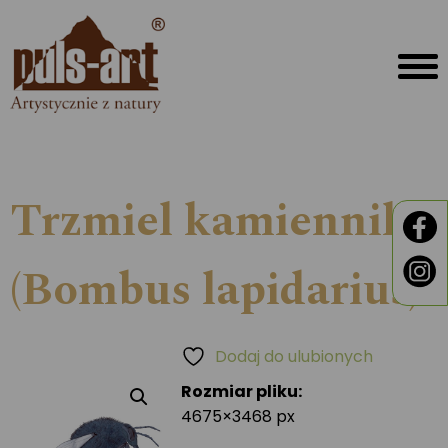
Trzmiel kamiennik
(Bombus lapidarius)
Dodaj do ulubionych
Rozmiar pliku:
4675×3468 px