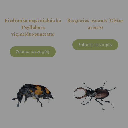
Biedronka mączniakówka
Biegowiec osowaty (Clytus
(Psyllobora
arietis)
vigintiduopunctata)
Zobacz szczegóły
Zobacz szczegóły