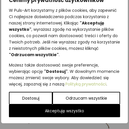
Cenimy prywatność użytkowników
W Puls-Art korzystamy z plików cookies, aby zapewnić
Ci najlepsze doświadczenia podczas korzystania z
naszej strony internetowej. Klikając
"Akceptuję
wszystko"
, wyrażasz zgodę na wykorzystanie plików
Najniższa cena z ostatnich 30
cookies, co pozwoli nam dostosować treści i oferty do
dni:
65,00
zł
Twoich potrzeb. Jeśli nie wyrażasz zgody na korzystanie
SKU:
Brak danych
z nieistotnych plików cookies, możesz kliknąć
Kategorie:
ILUSTRACJE
,
Owady
,
"Odrzucam wszystkie"
.
Pozostałe
Możesz także dostosować swoje preferencje,
Podobne produkty
wybierając opcję
"Dostosuj"
. W dowolnym momencie
możesz zmienić swoje wybory. Aby dowiedzieć się
więcej, zapoznaj się z naszą
Polityką prywatności
.
Dostosuj
Odrzucam wszystkie
Akceptuję wszystko