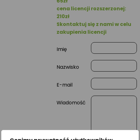
65zł
cena licencji rozszerzonej:
210zł
Skontaktuj się z nami w celu
zakupienia licencji
Imię
Nazwisko
E-mail
Wiadomość