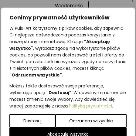
Wiadomość
Cenimy prywatność użytkowników
W Puls-Art korzystamy z plików cookies, aby zapewnić
Ci najlepsze doświadczenia podczas korzystania z
naszej strony internetowej. Klikając
"Akceptuję
wszystko"
, wyrażasz zgodę na wykorzystanie plików
cookies, co pozwoli nam dostosować treści i oferty do
Twoich potrzeb. Jeśli nie wyrażasz zgody na korzystanie
z nieistotnych plików cookies, możesz kliknąć
"Odrzucam wszystkie"
.
Najniższa cena z ostatnich 30
dni:
65,00
zł
Możesz także dostosować swoje preferencje,
SKU:
Brak danych
wybierając opcję
"Dostosuj"
. W dowolnym momencie
Kategorie:
ILUSTRACJE
,
Krzewy i
możesz zmienić swoje wybory. Aby dowiedzieć się
więcej, zapoznaj się z naszą
Polityką prywatności
.
krzewinki
Podobne produkty
Dostosuj
Odrzucam wszystkie
Akceptuję wszystko