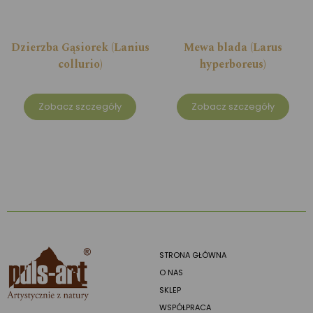
Dzierzba Gąsiorek (Lanius
Mewa blada (Larus
collurio)
hyperboreus)
Zobacz szczegóły
Zobacz szczegóły
STRONA GŁÓWNA
O NAS
SKLEP
WSPÓŁPRACA