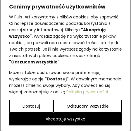
Cenimy prywatność użytkowników
W Puls-Art korzystamy z plików cookies, aby zapewnić
Ci najlepsze doświadczenia podczas korzystania z
naszej strony internetowej. Klikając
"Akceptuję
wszystko"
, wyrażasz zgodę na wykorzystanie plików
cookies, co pozwoli nam dostosować treści i oferty do
Twoich potrzeb. Jeśli nie wyrażasz zgody na korzystanie
Najniższa cena z ostatnich 30
z nieistotnych plików cookies, możesz kliknąć
dni:
65,00
zł
"Odrzucam wszystkie"
.
SKU:
Brak danych
Możesz także dostosować swoje preferencje,
Kategorie:
Gołębiowate
,
wybierając opcję
"Dostosuj"
. W dowolnym momencie
ILUSTRACJE
,
Pozostałe
,
Ptaki
możesz zmienić swoje wybory. Aby dowiedzieć się
więcej, zapoznaj się z naszą
Polityką prywatności
.
Podobne produkty
Dostosuj
Odrzucam wszystkie
Akceptuję wszystko