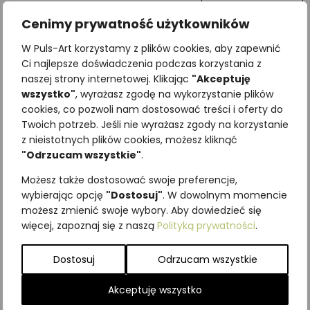
Cenimy prywatność użytkowników
W Puls-Art korzystamy z plików cookies, aby zapewnić
Ci najlepsze doświadczenia podczas korzystania z
naszej strony internetowej. Klikając
"Akceptuję
wszystko"
, wyrażasz zgodę na wykorzystanie plików
cookies, co pozwoli nam dostosować treści i oferty do
Najniższa cena z ostatnich 30
Twoich potrzeb. Jeśli nie wyrażasz zgody na korzystanie
z nieistotnych plików cookies, możesz kliknąć
dni:
65,00
zł
"Odrzucam wszystkie"
.
SKU:
Brak danych
Kategorie:
ILUSTRACJE
,
Możesz także dostosować swoje preferencje,
Pozostałe
,
Ptaki
wybierając opcję
"Dostosuj"
. W dowolnym momencie
możesz zmienić swoje wybory. Aby dowiedzieć się
Podobne produkty
więcej, zapoznaj się z naszą
Polityką prywatności
.
Dostosuj
Odrzucam wszystkie
Akceptuję wszystko