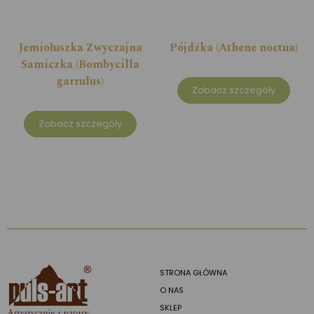
Jemiołuszka Zwyczajna
Pójdźka (Athene noctua)
Samiczka (Bombycilla
garrulus)
Zobacz szczegóły
Zobacz szczegóły
STRONA GŁÓWNA
O NAS
SKLEP