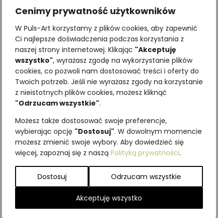
Cenimy prywatność użytkowników
W Puls-Art korzystamy z plików cookies, aby zapewnić
Ci najlepsze doświadczenia podczas korzystania z
naszej strony internetowej. Klikając
"Akceptuję
wszystko"
, wyrażasz zgodę na wykorzystanie plików
cookies, co pozwoli nam dostosować treści i oferty do
Twoich potrzeb. Jeśli nie wyrażasz zgody na korzystanie
Najniższa cena z ostatnich 30
z nieistotnych plików cookies, możesz kliknąć
dni:
65,00
zł
"Odrzucam wszystkie"
.
SKU:
Brak danych
Możesz także dostosować swoje preferencje,
Kategorie:
ILUSTRACJE
,
Owady
,
wybierając opcję
"Dostosuj"
. W dowolnym momencie
Pozostałe
możesz zmienić swoje wybory. Aby dowiedzieć się
więcej, zapoznaj się z naszą
Polityką prywatności
.
Podobne produkty
Dostosuj
Odrzucam wszystkie
Akceptuję wszystko