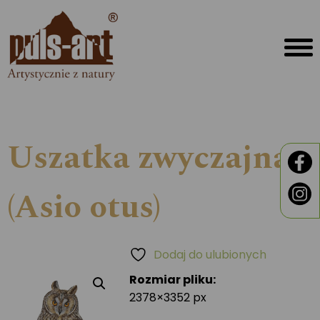
Uszatka zwyczajna
(Asio otus)
Dodaj do ulubionych
Rozmiar pliku:
2378×3352 px