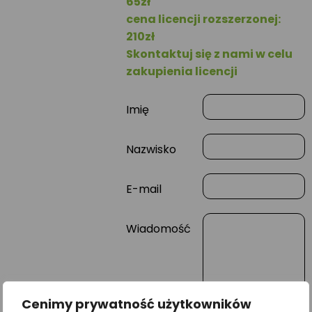
65zł
cena licencji rozszerzonej:
210zł
Skontaktuj się z nami w celu
zakupienia licencji
Imię
Nazwisko
E-mail
Wiadomość
Cenimy prywatność użytkowników