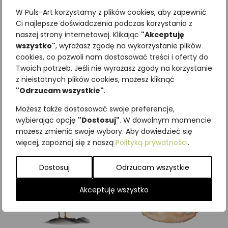
W Puls-Art korzystamy z plików cookies, aby zapewnić
Ci najlepsze doświadczenia podczas korzystania z
naszej strony internetowej. Klikając
"Akceptuję
wszystko"
, wyrażasz zgodę na wykorzystanie plików
Najniższa cena z ostatnich 30
cookies, co pozwoli nam dostosować treści i oferty do
Twoich potrzeb. Jeśli nie wyrażasz zgody na korzystanie
dni:
65,00
zł
z nieistotnych plików cookies, możesz kliknąć
SKU:
Brak danych
"Odrzucam wszystkie"
.
Kategorie:
ILUSTRACJE
,
Ptaki
,
Sowy
Możesz także dostosować swoje preferencje,
wybierając opcję
"Dostosuj"
. W dowolnym momencie
Podobne produkty
możesz zmienić swoje wybory. Aby dowiedzieć się
więcej, zapoznaj się z naszą
Polityką prywatności
.
Dostosuj
Odrzucam wszystkie
Akceptuję wszystko