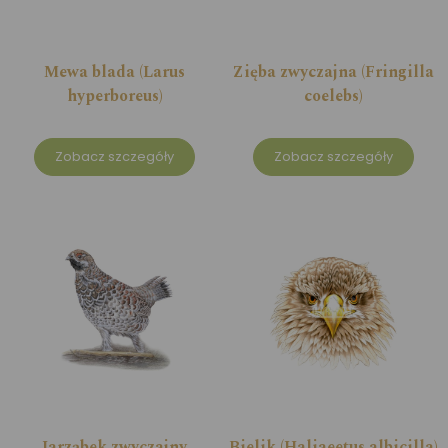
Mewa blada (Larus
Zięba zwyczajna (Fringilla
hyperboreus)
coelebs)
Zobacz szczegóły
Zobacz szczegóły
Jarząbek zwyczajny
Bielik (Haliaeetus albicilla)