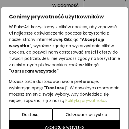
Wiadomość
Cenimy prywatność użytkowników
W Puls-Art korzystamy z plików cookies, aby zapewnić
Ci najlepsze doświadczenia podczas korzystania z
naszej strony internetowej. Klikając
"Akceptuję
wszystko"
, wyrażasz zgodę na wykorzystanie plików
cookies, co pozwoli nam dostosować treści i oferty do
Twoich potrzeb. Jeśli nie wyrażasz zgody na korzystanie
z nieistotnych plików cookies, możesz kliknąć
"Odrzucam wszystkie"
.
Najniższa cena z ostatnich 30
dni:
65,00
zł
Możesz także dostosować swoje preferencje,
SKU:
Brak danych
wybierając opcję
"Dostosuj"
. W dowolnym momencie
Kategorie:
ILUSTRACJE
,
Owady
,
możesz zmienić swoje wybory. Aby dowiedzieć się
więcej, zapoznaj się z naszą
Polityką prywatności
.
Pozostałe
Podobne produkty
Dostosuj
Odrzucam wszystkie
Akceptuję wszystko