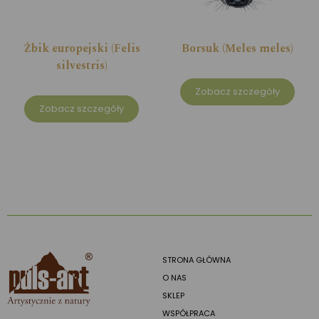
Żbik europejski (Felis
Borsuk (Meles meles)
silvestris)
Zobacz szczegóły
Zobacz szczegóły
STRONA GŁÓWNA
O NAS
SKLEP
WSPÓŁPRACA