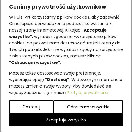
Cenimy prywatność użytkowników
W Puls-Art korzystamy z plików cookies, aby zapewnić
Ci najlepsze doświadczenia podczas korzystania z
naszej strony internetowej. Klikając
"Akceptuję
wszystko"
, wyrażasz zgodę na wykorzystanie plików
cookies, co pozwoli nam dostosować treści i oferty do
Twoich potrzeb. Jeśli nie wyrażasz zgody na korzystanie
Najniższa cena z ostatnich 30
z nieistotnych plików cookies, możesz kliknąć
dni:
65,00
zł
"Odrzucam wszystkie"
.
SKU:
Brak danych
Możesz także dostosować swoje preferencje,
Kategorie:
Gryzonie
,
ILUSTRACJE
,
wybierając opcję
"Dostosuj"
. W dowolnym momencie
Ssaki
możesz zmienić swoje wybory. Aby dowiedzieć się
więcej, zapoznaj się z naszą
Polityką prywatności
.
Podobne produkty
Dostosuj
Odrzucam wszystkie
Akceptuję wszystko