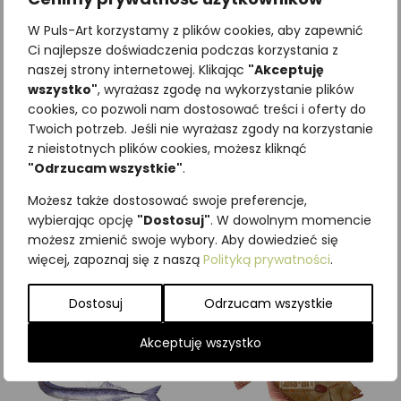
W Puls-Art korzystamy z plików cookies, aby zapewnić
Ci najlepsze doświadczenia podczas korzystania z
naszej strony internetowej. Klikając
"Akceptuję
wszystko"
, wyrażasz zgodę na wykorzystanie plików
cookies, co pozwoli nam dostosować treści i oferty do
Twoich potrzeb. Jeśli nie wyrażasz zgody na korzystanie
z nieistotnych plików cookies, możesz kliknąć
Najniższa cena z ostatnich 30
"Odrzucam wszystkie"
.
dni:
65,00
zł
Możesz także dostosować swoje preferencje,
SKU:
Brak danych
wybierając opcję
"Dostosuj"
. W dowolnym momencie
Kategorie:
ILUSTRACJE
,
Ryby
możesz zmienić swoje wybory. Aby dowiedzieć się
więcej, zapoznaj się z naszą
Polityką prywatności
.
Podobne produkty
Dostosuj
Odrzucam wszystkie
Akceptuję wszystko