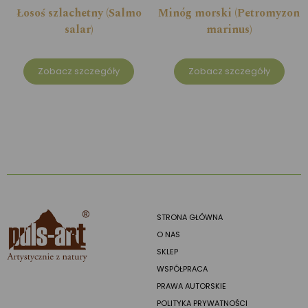
Łosoś szlachetny (Salmo
Minóg morski (Petromyzon
salar)
marinus)
Zobacz szczegóły
Zobacz szczegóły
STRONA GŁÓWNA
O NAS
SKLEP
WSPÓŁPRACA
PRAWA AUTORSKIE
POLITYKA PRYWATNOŚCI