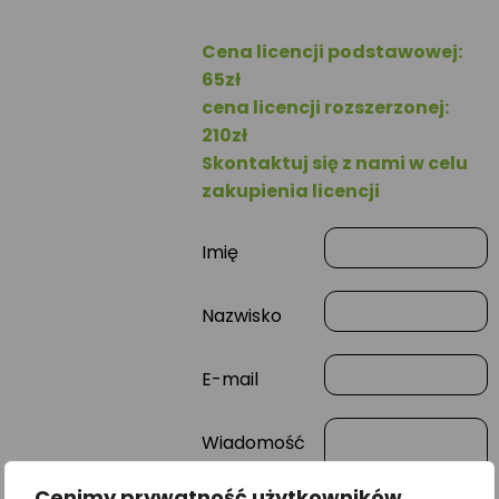
Cena licencji podstawowej:
65zł
cena licencji rozszerzonej:
210zł
Skontaktuj się z nami w celu
zakupienia licencji
Imię
Nazwisko
E-mail
Wiadomość
Cenimy prywatność użytkowników