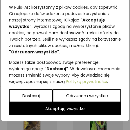
WIEWIÓRKA
życia BRZOZA
W Puls-Art korzystamy z plików cookies, aby zapewnić
4,92
zł
3,69
zł
z VAT
z VAT
Ci najlepsze doświadczenia podczas korzystania z
naszej strony internetowej. Klikając
"Akceptuję
wszystko"
, wyrażasz zgodę na wykorzystanie plików
Dodaj do koszyka
Dodaj do koszyka
cookies, co pozwoli nam dostosować treści i oferty do
Twoich potrzeb. Jeśli nie wyrażasz zgody na korzystanie
z nieistotnych plików cookies, możesz kliknąć
"Odrzucam wszystkie"
.
Możesz także dostosować swoje preferencje,
wybierając opcję
"Dostosuj"
. W dowolnym momencie
możesz zmienić swoje wybory. Aby dowiedzieć się
więcej, zapoznaj się z naszą
Polityką prywatności
.
Podobne produkty
Dostosuj
Odrzucam wszystkie
Akceptuję wszystko