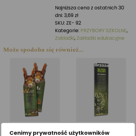
edukacyjna
Najniższa cena z ostatnich 30
GRYZONIE
dni:
3,69
zł
SKU:
ZE- 92
Kategorie:
PRZYBORY SZKOLNE
,
Zakładki
,
Zakładki edukacyjne
Może spodoba się również…
Zakładka przestrzenna
Zakładka Twoje drzewo
Cenimy prywatność użytkowników