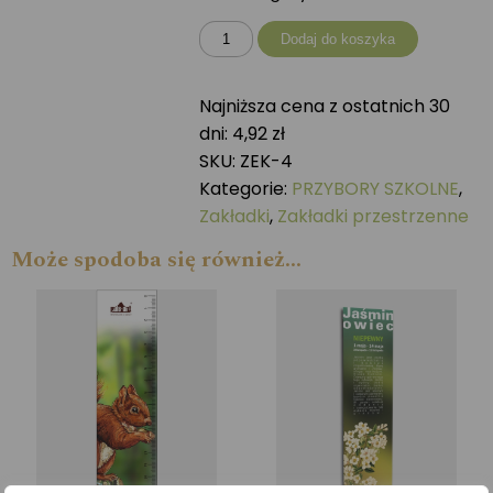
ilość
Dodaj do koszyka
Zakładki
przestrzenna
Najniższa cena z ostatnich 30
PUSZCZYK
dni:
4,92
zł
SKU:
ZEK-4
Kategorie:
PRZYBORY SZKOLNE
,
Zakładki
,
Zakładki przestrzenne
Może spodoba się również…