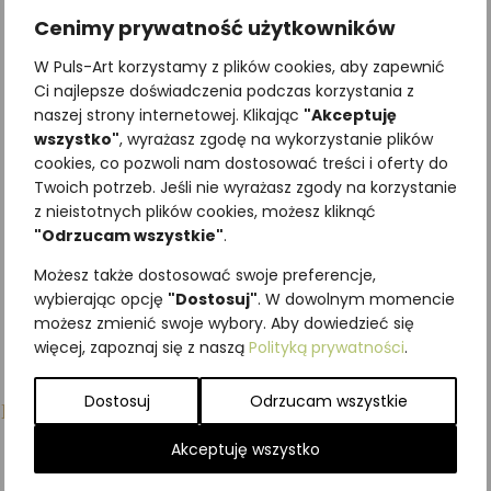
Cenimy prywatność użytkowników
Zakładka edukacyjna
Zakładka Twoje drzewo
W Puls-Art korzystamy z plików cookies, aby zapewnić
WIEWIÓRKA
życia JAŚMINOWIEC
Ci najlepsze doświadczenia podczas korzystania z
naszej strony internetowej. Klikając
"Akceptuję
3,69
zł
3,69
zł
z VAT
z VAT
wszystko"
, wyrażasz zgodę na wykorzystanie plików
cookies, co pozwoli nam dostosować treści i oferty do
Twoich potrzeb. Jeśli nie wyrażasz zgody na korzystanie
Dodaj do koszyka
Dodaj do koszyka
z nieistotnych plików cookies, możesz kliknąć
"Odrzucam wszystkie"
.
Możesz także dostosować swoje preferencje,
wybierając opcję
"Dostosuj"
. W dowolnym momencie
możesz zmienić swoje wybory. Aby dowiedzieć się
więcej, zapoznaj się z naszą
Polityką prywatności
.
Dostosuj
Odrzucam wszystkie
Podobne produkty
Akceptuję wszystko