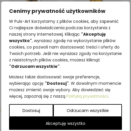
Cenimy prywatność użytkowników
Zakładka edukacyjna
Zakładka przestrzenna
W Puls-Art korzystamy z plików cookies, aby zapewnić
DZIKI
RYŚ
Ci najlepsze doświadczenia podczas korzystania z
3,69
zł
4,92
zł
z VAT
z VAT
naszej strony internetowej. Klikając
"Akceptuję
wszystko"
, wyrażasz zgodę na wykorzystanie plików
cookies, co pozwoli nam dostosować treści i oferty do
Dodaj do koszyka
Dodaj do koszyka
Twoich potrzeb. Jeśli nie wyrażasz zgody na korzystanie
z nieistotnych plików cookies, możesz kliknąć
"Odrzucam wszystkie"
.
Możesz także dostosować swoje preferencje,
wybierając opcję
"Dostosuj"
. W dowolnym momencie
możesz zmienić swoje wybory. Aby dowiedzieć się
więcej, zapoznaj się z naszą
Polityką prywatności
.
Podobne produkty
Dostosuj
Odrzucam wszystkie
Akceptuję wszystko