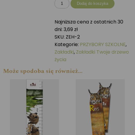
ilość
Dodaj do koszyka
Zakładka
Twoje
Najniższa cena z ostatnich 30
drzewo
dni:
3,69
zł
życia
SKU:
ZEH-2
BUK
Kategorie:
PRZYBORY SZKOLNE
,
Zakładki
,
Zakładki Twoje drzewo
życia
Może spodoba się również…