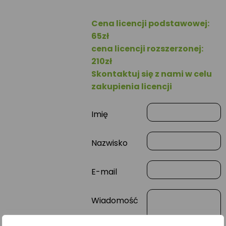
Cena licencji podstawowej:
65zł
cena licencji rozszerzonej:
210zł
Skontaktuj się z nami w celu
zakupienia licencji
Imię
Nazwisko
E-mail
Wiadomość