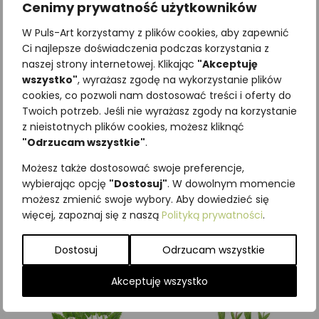
Cenimy prywatność użytkowników
W Puls-Art korzystamy z plików cookies, aby zapewnić
Ci najlepsze doświadczenia podczas korzystania z
naszej strony internetowej. Klikając
"Akceptuję
wszystko"
, wyrażasz zgodę na wykorzystanie plików
cookies, co pozwoli nam dostosować treści i oferty do
Twoich potrzeb. Jeśli nie wyrażasz zgody na korzystanie
z nieistotnych plików cookies, możesz kliknąć
Najniższa cena z ostatnich 30
"Odrzucam wszystkie"
.
dni:
65,00
zł
SKU:
Brak danych
Możesz także dostosować swoje preferencje,
Kategorie:
Byliny
,
ILUSTRACJE
wybierając opcję
"Dostosuj"
. W dowolnym momencie
możesz zmienić swoje wybory. Aby dowiedzieć się
Podobne produkty
więcej, zapoznaj się z naszą
Polityką prywatności
.
Dostosuj
Odrzucam wszystkie
Akceptuję wszystko