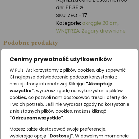
-
dni:
55,35
zł
20
SKU:
ZEO - 17
cm
Kategorie:
okrągłe 20 cm
,
WNĘTRZA
,
Zegary drewniane
Podobne produkty
Cenimy prywatność użytkowników
W Puls-Art korzystamy z plików cookies, aby zapewnić
Ci najlepsze doświadczenia podczas korzystania z
naszej strony internetowej. Klikając
"Akceptuję
wszystko"
, wyrażasz zgodę na wykorzystanie plików
cookies, co pozwoli nam dostosować treści i oferty do
Twoich potrzeb. Jeśli nie wyrażasz zgody na korzystanie
z nieistotnych plików cookies, możesz kliknąć
"Odrzucam wszystkie"
.
Zięba
Zegar okrągły – 30 cm
Możesz także dostosować swoje preferencje,
196,80
zł
98,40
zł
z VAT
z VAT
wybierając opcję
"Dostosuj"
. W dowolnym momencie