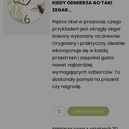
KIEDY ODMIERZA GO TAKI
ZEGAR…
Piękno tkwi w prostocie, czego
przykładem jest okrągły zegar
ścienny wykonany na drewnie.
Oryginalny i praktyczny, idealnie
wkomponuje się w każdą
przestrzeń i zaspokoi gusta
nawet najbardziej
wymagających odbiorców. To
doskonały pomysł na prezent
czy nagrodę.
ilość
Dodaj do koszyka
Zegar
okrągły
Najniższa cena z ostatnich 30