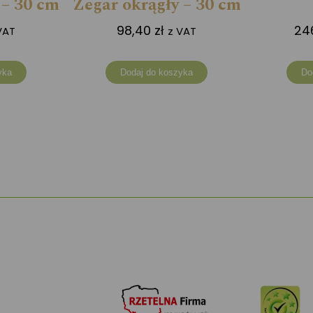
 – 30 cm
Zegar okrągły – 30 cm
98,40
zł
24
VAT
z VAT
yka
Dodaj do koszyka
Do