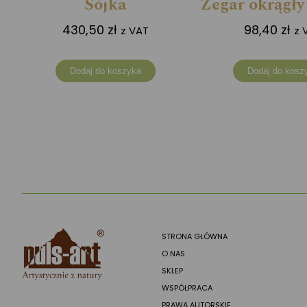
Sójka
Zegar okrągły
430,50
zł
98,40
zł
z VAT
z 
Dodaj do koszyka
Dodaj do kosz
STRONA GŁÓWNA
O NAS
SKLEP
WSPÓŁPRACA
PRAWA AUTORSKIE