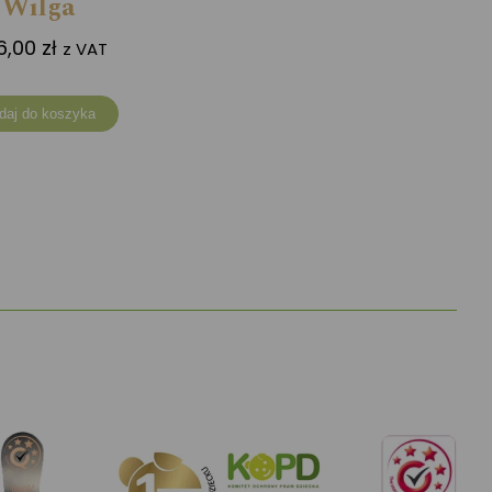
Wilga
6,00
zł
z VAT
daj do koszyka