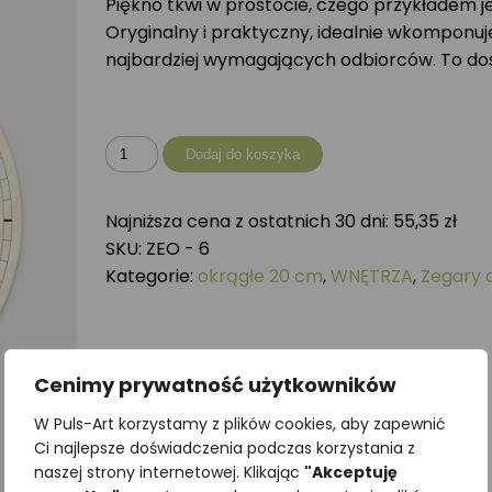
Piękno tkwi w prostocie, czego przykładem j
Oryginalny i praktyczny, idealnie wkomponuj
najbardziej wymagających odbiorców. To do
ilość
Dodaj do koszyka
Zegar
okrągły
Najniższa cena z ostatnich 30 dni:
55,35
zł
-
SKU:
ZEO - 6
20
Kategorie:
okrągłe 20 cm
,
WNĘTRZA
,
Zegary 
cm
Cenimy prywatność użytkowników
W Puls-Art korzystamy z plików cookies, aby zapewnić
Ci najlepsze doświadczenia podczas korzystania z
naszej strony internetowej. Klikając
"Akceptuję