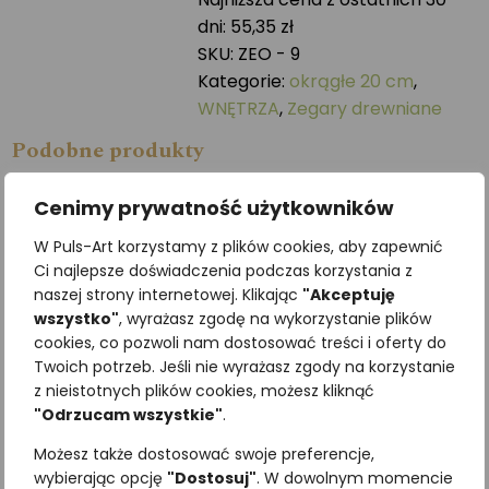
-
dni:
55,35
zł
20
SKU:
ZEO - 9
cm
Kategorie:
okrągłe 20 cm
,
WNĘTRZA
,
Zegary drewniane
Podobne produkty
Cenimy prywatność użytkowników
W Puls-Art korzystamy z plików cookies, aby zapewnić
Ci najlepsze doświadczenia podczas korzystania z
naszej strony internetowej. Klikając
"Akceptuję
wszystko"
, wyrażasz zgodę na wykorzystanie plików
cookies, co pozwoli nam dostosować treści i oferty do
Twoich potrzeb. Jeśli nie wyrażasz zgody na korzystanie
z nieistotnych plików cookies, możesz kliknąć
"Odrzucam wszystkie"
.
Mazurek
Wróbel
Możesz także dostosować swoje preferencje,
196,80
zł
196,30
zł
z VAT
z VAT
wybierając opcję
"Dostosuj"
. W dowolnym momencie