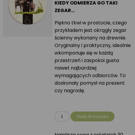
KIEDY ODMIERZA GO TAKI
ZEGAR…
Piękno tkwi w prostocie, czego
przykładem jest okrągły zegar
ścienny wykonany na drewnie.
Oryginalny i praktyczny, idealnie
wkomponuje się w każdą
przestrzeń i zaspokoi gusta
nawet najbardziej
wymagających odbiorców. To
doskonały pomysł na prezent
czy nagrodę.
ilość
Dodaj do koszyka
Zegar
okrągły
Najniższa cena z ostatnich 30