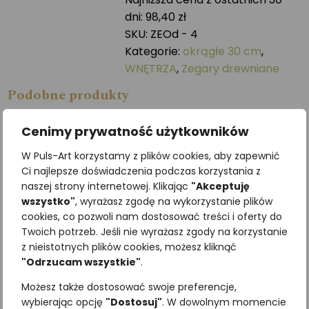
-
dni:
98,40
zł
30
SKU:
ZEOd - 4
cm
Kategorie:
okrągłe 30 cm
,
WNĘTRZA
,
Zegary drewniane
Podobne produkty
Cenimy prywatność użytkowników
W Puls-Art korzystamy z plików cookies, aby zapewnić
Ci najlepsze doświadczenia podczas korzystania z
naszej strony internetowej. Klikając
"Akceptuję
wszystko"
, wyrażasz zgodę na wykorzystanie plików
cookies, co pozwoli nam dostosować treści i oferty do
Twoich potrzeb. Jeśli nie wyrażasz zgody na korzystanie
z nieistotnych plików cookies, możesz kliknąć
"Odrzucam wszystkie"
.
Sroka
Wilga
Możesz także dostosować swoje preferencje,
430,50
zł
246,00
zł
z VAT
z VAT
wybierając opcję
"Dostosuj"
. W dowolnym momencie