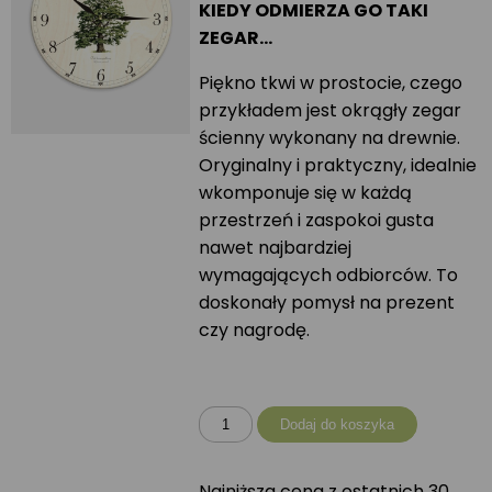
KIEDY ODMIERZA GO TAKI
ZEGAR…
Piękno tkwi w prostocie, czego
przykładem jest okrągły zegar
ścienny wykonany na drewnie.
Oryginalny i praktyczny, idealnie
wkomponuje się w każdą
przestrzeń i zaspokoi gusta
nawet najbardziej
wymagających odbiorców. To
doskonały pomysł na prezent
czy nagrodę.
ilość
Dodaj do koszyka
Zegar
okrągły
Najniższa cena z ostatnich 30