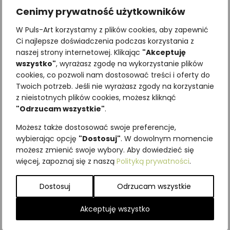
Cenimy prywatność użytkowników
W Puls-Art korzystamy z plików cookies, aby zapewnić
Ci najlepsze doświadczenia podczas korzystania z
naszej strony internetowej. Klikając
"Akceptuję
wszystko"
, wyrażasz zgodę na wykorzystanie plików
cookies, co pozwoli nam dostosować treści i oferty do
Twoich potrzeb. Jeśli nie wyrażasz zgody na korzystanie
Najniższa cena z ostatnich 30
z nieistotnych plików cookies, możesz kliknąć
dni:
65,00
zł
"Odrzucam wszystkie"
.
SKU:
Brak danych
Możesz także dostosować swoje preferencje,
Kategorie:
ILUSTRACJE
,
Owady
,
wybierając opcję
"Dostosuj"
. W dowolnym momencie
Pozostałe
możesz zmienić swoje wybory. Aby dowiedzieć się
więcej, zapoznaj się z naszą
Polityką prywatności
.
Podobne produkty
Dostosuj
Odrzucam wszystkie
Akceptuję wszystko