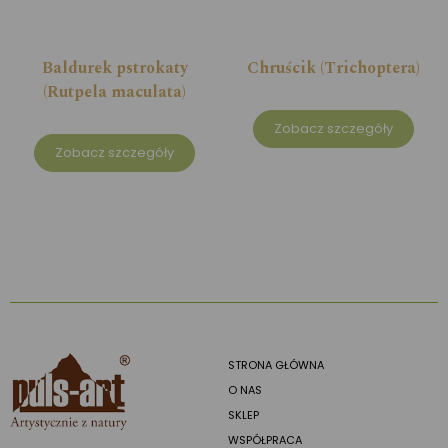
Baldurek pstrokaty
Chruścik (Trichoptera)
(Rutpela maculata)
Zobacz szczegóły
Zobacz szczegóły
STRONA GŁÓWNA
O NAS
SKLEP
WSPÓŁPRACA