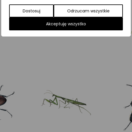
Dostosuj
Odrzucam wszystkie
Najniższa cena z ostatnich 30 dni:
65,00
zł
Akceptuję wszystko
SKU:
Brak danych
Kategorie:
ILUSTRACJE
,
Motyle nocne
,
Owad