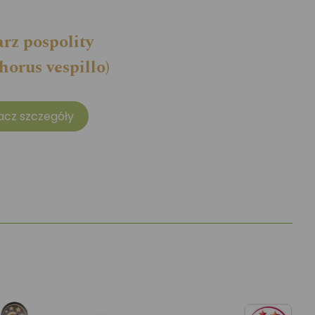
rz pospolity
horus vespillo)
acz szczegóły