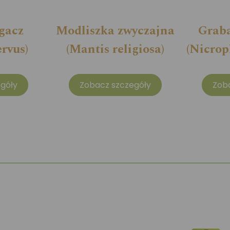
gacz
Modliszka zwyczajna
Graba
rvus)
(Mantis religiosa)
(Nicrop
góły
Zobacz szczegóły
Zob