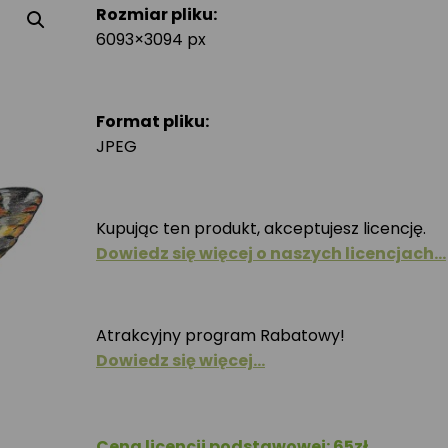
Rozmiar pliku:
6093×3094 px
Format pliku:
JPEG
Kupując ten produkt, akceptujesz licencję.
Dowiedz się więcej o naszych licencjach…
Atrakcyjny program Rabatowy!
Dowiedz się więcej…
Cena licencji podstawowej: 65zł