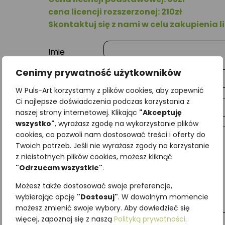
cena licencji rozszerzonej: 210zł
Skontaktuj się z nami w celu zakupienia li
Imię
Cenimy prywatność użytkowników
Nazwisko
W Puls-Art korzystamy z plików cookies, aby zapewnić
Ci najlepsze doświadczenia podczas korzystania z
E-mail
naszej strony internetowej. Klikając
"Akceptuję
wszystko"
, wyrażasz zgodę na wykorzystanie plików
cookies, co pozwoli nam dostosować treści i oferty do
Wiadomość
Twoich potrzeb. Jeśli nie wyrażasz zgody na korzystanie
z nieistotnych plików cookies, możesz kliknąć
"Odrzucam wszystkie"
.
Możesz także dostosować swoje preferencje,
wybierając opcję
"Dostosuj"
. W dowolnym momencie
możesz zmienić swoje wybory. Aby dowiedzieć się
więcej, zapoznaj się z naszą
Polityką prywatności
.