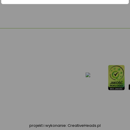
projekt i wykonanie:
CreativeHeads.pl