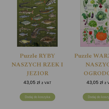
Puzzle RYBY
Puzzle WA
NASZYCH RZEK I
NASZY
JEZIOR
OGROD
43,05
zł
43,05
zł
z VAT
z 
Dodaj do koszyka
Dodaj do kosz