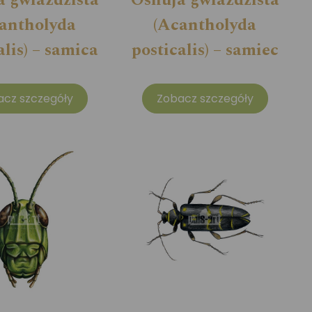
antholyda
(Acantholyda
alis) – samica
posticalis) – samiec
acz szczegóły
Zobacz szczegóły