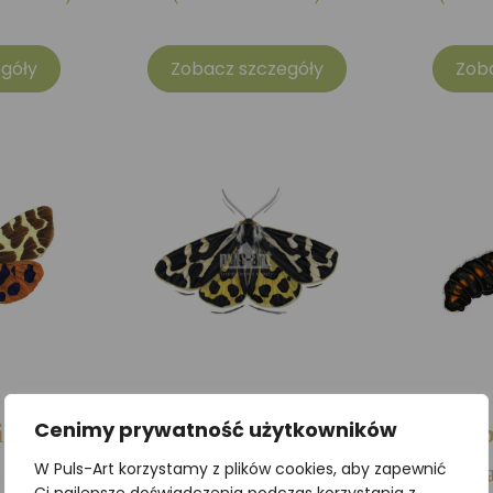
góły
Zobacz szczegóły
Zob
iówka
Niedźwiedziówka
Niep
Cenimy prywatność użytkowników
 caja)
włodarka (Arctia
(Parna
W Puls-Art korzystamy z plików cookies, aby zapewnić