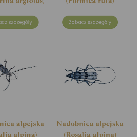
rina argiolus)
(Formica rufa)
acz szczegóły
Zobacz szczegóły
ica alpejska
Nadobnica alpejska
alia alpina)
(Rosalia alpina)