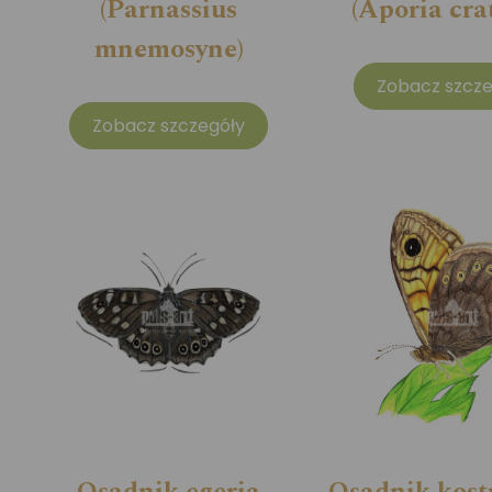
(Parnassius
(Aporia cra
mnemosyne)
Zobacz szcze
Zobacz szczegóły
Osadnik egeria
Osadnik kost