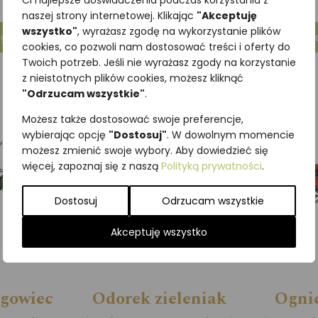
Ci najlepsze doświadczenia podczas korzystania z
villica)
naszej strony internetowej. Klikając
"Akceptuję
wszystko"
, wyrażasz zgodę na wykorzystanie plików
góły
Zob
cookies, co pozwoli nam dostosować treści i oferty do
Zobacz szczegóły
Twoich potrzeb. Jeśli nie wyrażasz zgody na korzystanie
z nieistotnych plików cookies, możesz kliknąć
"Odrzucam wszystkie"
.
Możesz także dostosować swoje preferencje,
wybierając opcję
"Dostosuj"
. W dowolnym momencie
możesz zmienić swoje wybory. Aby dowiedzieć się
więcej, zapoznaj się z naszą
Polityką prywatności
.
Dostosuj
Odrzucam wszystkie
Akceptuję wszystko
ogowiec
Odorek zieleniak
Ognic