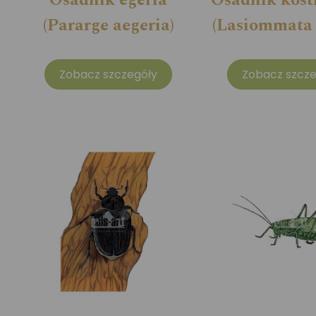
(Pararge aegeria)
(Lasiommata
Zobacz szczegóły
Zobacz szcze