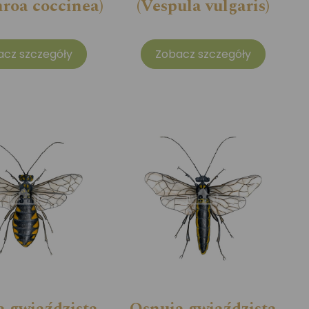
hroa coccinea)
(Vespula vulgaris)
acz szczegóły
Zobacz szczegóły
 gwiaździsta
Osnuja gwiaździsta