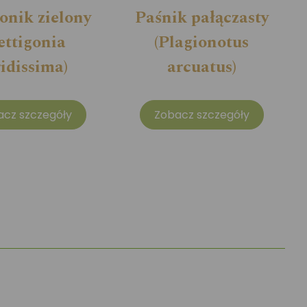
onik zielony
Paśnik pałączasty
ettigonia
(Plagionotus
ridissima)
arcuatus)
acz szczegóły
Zobacz szczegóły