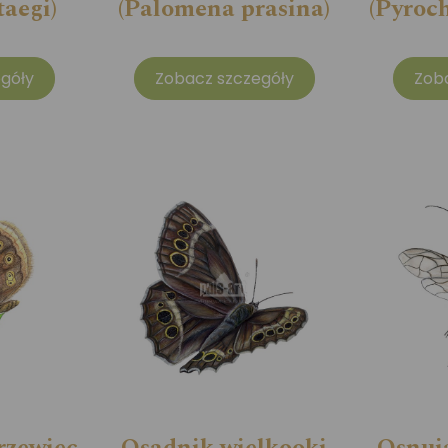
taegi)
(Palomena prasina)
(Pyroc
góły
Zobacz szczegóły
Zob
rzewiec
Osadnik wielkooki
Osnuja