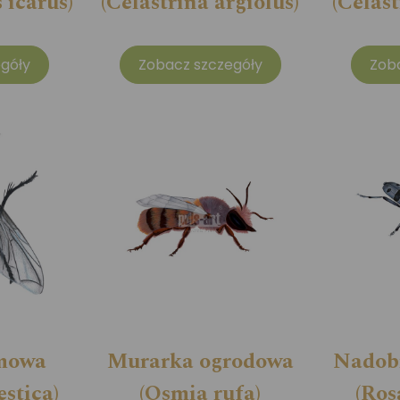
icarus)
(Celastrina argiolus)
(Celast
góły
Zobacz szczegóły
Zob
mowa
Murarka ogrodowa
Nadobn
stica)
(Osmia rufa)
(Ros