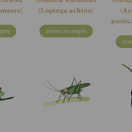
 maera)
(Lopinga achine)
(Ac
postic
góły
Zobacz szczegóły
Zob