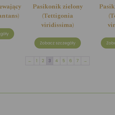
ewający
Pasikonik zielony
Pasik
antans)
(Tettigonia
(T
viridissima)
vi
góły
Zobacz szczegóły
Zob
←
1
2
3
4
5
6
7
→