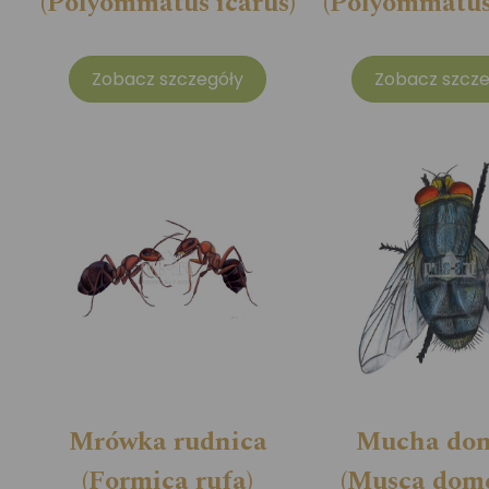
(Polyommatus icarus)
(Polyommatus 
Zobacz szczegóły
Zobacz szcze
Mrówka rudnica
Mucha do
(Formica rufa)
(Musca dome