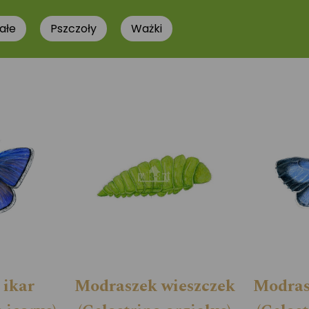
ałe
Pszczoły
Ważki
 ikar
Modraszek wieszczek
Modras