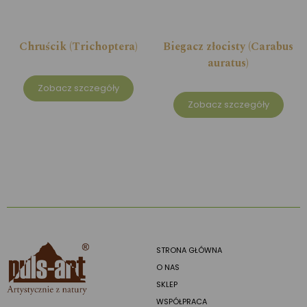
Chruścik (Trichoptera)
Biegacz złocisty (Carabus
auratus)
Zobacz szczegóły
Zobacz szczegóły
STRONA GŁÓWNA
O NAS
SKLEP
WSPÓŁPRACA