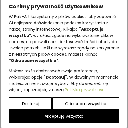
Cenimy prywatność użytkowników
W Puls-Art korzystamy z plików cookies, aby zapewnić
Ci najlepsze doświadczenia podczas korzystania z
naszej strony internetowej. Klikając
"Akceptuję
wszystko"
, wyrażasz zgodę na wykorzystanie plików
cookies, co pozwoli nam dostosować treści i oferty do
Twoich potrzeb. Jeśli nie wyrażasz zgody na korzystanie
Najniższa cena z ostatnich 30
z nieistotnych plików cookies, możesz kliknąć
dni:
65,00
zł
"Odrzucam wszystkie"
.
SKU:
Brak danych
Możesz także dostosować swoje preferencje,
Kategorie:
ILUSTRACJE
,
Owady
,
wybierając opcję
"Dostosuj"
. W dowolnym momencie
Pozostałe
możesz zmienić swoje wybory. Aby dowiedzieć się
więcej, zapoznaj się z naszą
Polityką prywatności
.
Podobne produkty
Dostosuj
Odrzucam wszystkie
Akceptuję wszystko