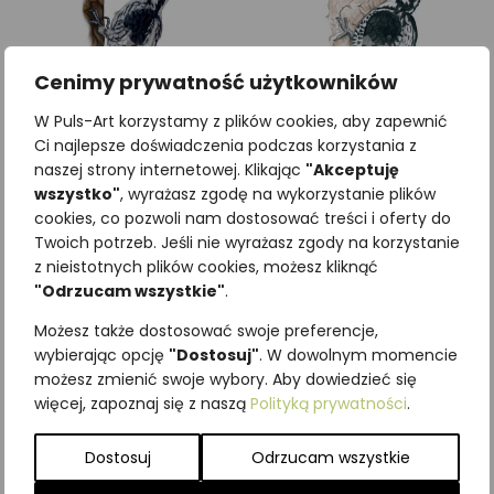
Cenimy prywatność użytkowników
W Puls-Art korzystamy z plików cookies, aby zapewnić
Ci najlepsze doświadczenia podczas korzystania z
naszej strony internetowej. Klikając
"Akceptuję
wszystko"
, wyrażasz zgodę na wykorzystanie plików
Dzięcioł trójpalczasty
Dzięcioł trójpalczasty
cookies, co pozwoli nam dostosować treści i oferty do
(Picoides tridactylus)
(Picoides tridactylus)
Twoich potrzeb. Jeśli nie wyrażasz zgody na korzystanie
z nieistotnych plików cookies, możesz kliknąć
"Odrzucam wszystkie"
.
Zobacz szczegóły
Zobacz szczegóły
Możesz także dostosować swoje preferencje,
wybierając opcję
"Dostosuj"
. W dowolnym momencie
możesz zmienić swoje wybory. Aby dowiedzieć się
więcej, zapoznaj się z naszą
Polityką prywatności
.
Dostosuj
Odrzucam wszystkie