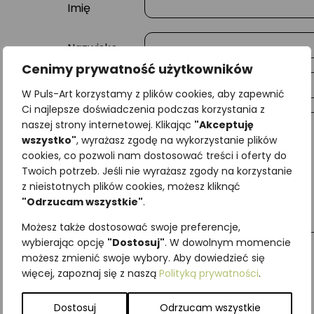
Imię
Nazwisko
Cenimy prywatność użytkowników
E-mail
W Puls-Art korzystamy z plików cookies, aby zapewnić
Ci najlepsze doświadczenia podczas korzystania z
naszej strony internetowej. Klikając
"Akceptuję
Wiadomość
wszystko"
, wyrażasz zgodę na wykorzystanie plików
cookies, co pozwoli nam dostosować treści i oferty do
Twoich potrzeb. Jeśli nie wyrażasz zgody na korzystanie
z nieistotnych plików cookies, możesz kliknąć
"Odrzucam wszystkie"
.
Możesz także dostosować swoje preferencje,
wybierając opcję
"Dostosuj"
. W dowolnym momencie
możesz zmienić swoje wybory. Aby dowiedzieć się
więcej, zapoznaj się z naszą
Polityką prywatności
.
Najniższa cena z ostatnich 30 dni:
65,00
zł
SKU:
Brak danych
Dostosuj
Odrzucam wszystkie