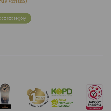
cus viridis)
acz szczegóły