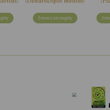
artius)
(Dendrocopos medius)
(Pi
góły
Zobacz szczegóły
Zob