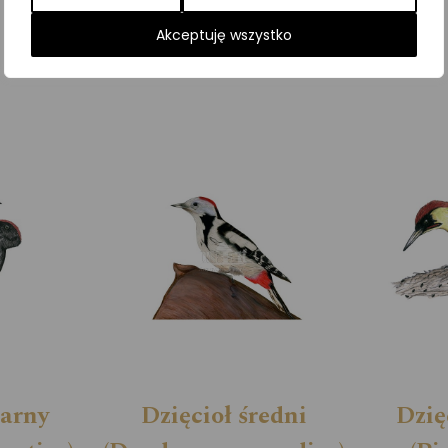
Kategorie:
Dzięcioły
,
ILUSTRACJE
,
Ptaki
Akceptuję wszystko
zarny
Dzięcioł średni
Dzię