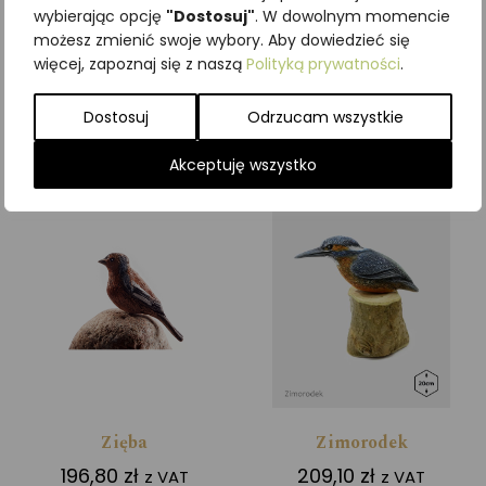
wybierając opcję
"Dostosuj"
. W dowolnym momencie
Wilga
Wróbel
możesz zmienić swoje wybory. Aby dowiedzieć się
246,00
zł
196,30
zł
więcej, zapoznaj się z naszą
Polityką prywatności
.
z VAT
z VAT
Dostosuj
Odrzucam wszystkie
Dodaj do koszyka
Dodaj do koszyka
Akceptuję wszystko
Zięba
Zimorodek
196,80
zł
209,10
zł
z VAT
z VAT