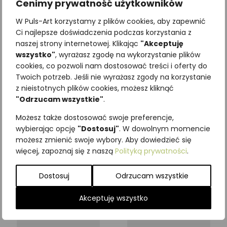
Cenimy prywatność użytkowników
W Puls-Art korzystamy z plików cookies, aby zapewnić
Ci najlepsze doświadczenia podczas korzystania z
naszej strony internetowej. Klikając
"Akceptuję
wszystko"
, wyrażasz zgodę na wykorzystanie plików
cookies, co pozwoli nam dostosować treści i oferty do
Twoich potrzeb. Jeśli nie wyrażasz zgody na korzystanie
z nieistotnych plików cookies, możesz kliknąć
"Odrzucam wszystkie"
.
Dębowe meble edukacyjne
Dębowe meble edukacyjne
Możesz także dostosować swoje preferencje,
– stół edukacyjny ” Owoce
– stół edukacyjny ” Ptaki „
wybierając opcję
"Dostosuj"
. W dowolnym momencie
drzew i krzewów „
4305,00
zł
z VAT
możesz zmienić swoje wybory. Aby dowiedzieć się
4305,00
zł
z VAT
więcej, zapoznaj się z naszą
Polityką prywatności
.
Dodaj do koszyka
Dostosuj
Odrzucam wszystkie
Dodaj do koszyka
Akceptuję wszystko