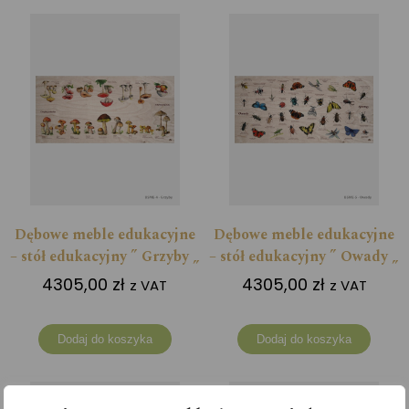
Dębowe meble edukacyjne
Dębowe meble edukacyjne
– stół edukacyjny ” Grzyby „
– stół edukacyjny ” Owady „
4305,00
zł
4305,00
zł
z VAT
z VAT
Dodaj do koszyka
Dodaj do koszyka