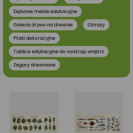
Dębowe meble edukacyjne
Galeria drzew na drewnie
Obrazy
Ptaki dekoracyjne
Tablice edukacyjne do wystroju wnętrz
Zegary drewniane