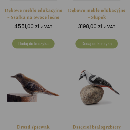
Dębowe meble edukacyjne
Dębowe meble edukacyjne
– Szafka na owoce leśne
– Słupek
4551,00
zł
3198,00
zł
z VAT
z VAT
Dodaj do koszyka
Dodaj do koszyka
Drozd śpiewak
Dzięcioł białogrzbiety