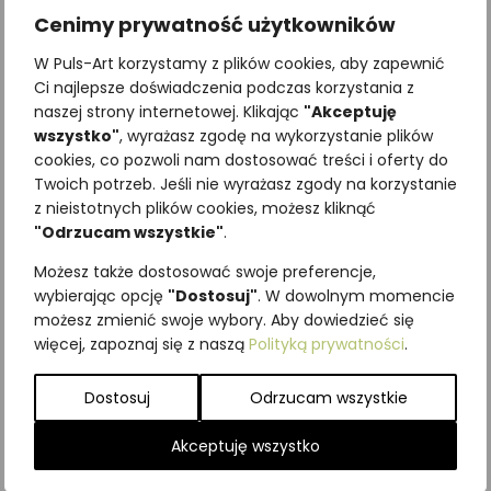
Cenimy prywatność użytkowników
W Puls-Art korzystamy z plików cookies, aby zapewnić
Ci najlepsze doświadczenia podczas korzystania z
naszej strony internetowej. Klikając
"Akceptuję
wszystko"
, wyrażasz zgodę na wykorzystanie plików
cookies, co pozwoli nam dostosować treści i oferty do
Twoich potrzeb. Jeśli nie wyrażasz zgody na korzystanie
Najniższa cena z ostatnich 30
z nieistotnych plików cookies, możesz kliknąć
dni:
65,00
zł
"Odrzucam wszystkie"
.
SKU:
Brak danych
Możesz także dostosować swoje preferencje,
Kategorie:
ILUSTRACJE
,
wybierając opcję
"Dostosuj"
. W dowolnym momencie
Kurowate
,
Ptaki
możesz zmienić swoje wybory. Aby dowiedzieć się
więcej, zapoznaj się z naszą
Polityką prywatności
.
Podobne produkty
Dostosuj
Odrzucam wszystkie
Akceptuję wszystko