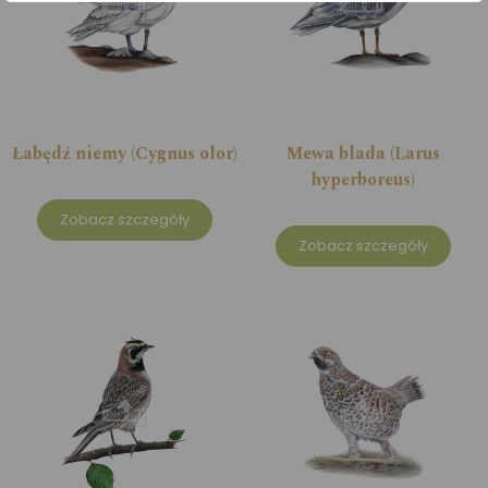
Łabędź niemy (Cygnus olor)
Mewa blada (Larus
hyperboreus)
Zobacz szczegóły
Zobacz szczegóły