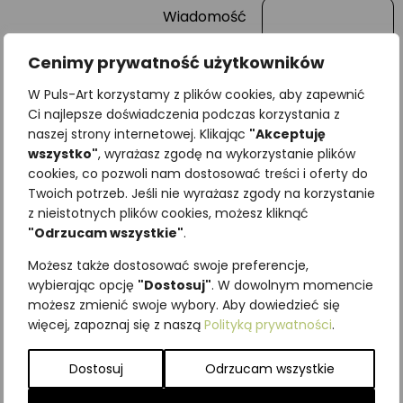
Wiadomość
Cenimy prywatność użytkowników
W Puls-Art korzystamy z plików cookies, aby zapewnić
Ci najlepsze doświadczenia podczas korzystania z
naszej strony internetowej. Klikając
"Akceptuję
wszystko"
, wyrażasz zgodę na wykorzystanie plików
cookies, co pozwoli nam dostosować treści i oferty do
Twoich potrzeb. Jeśli nie wyrażasz zgody na korzystanie
z nieistotnych plików cookies, możesz kliknąć
Najniższa cena z ostatnich 30
"Odrzucam wszystkie"
.
dni:
65,00
zł
Możesz także dostosować swoje preferencje,
SKU:
Brak danych
wybierając opcję
"Dostosuj"
. W dowolnym momencie
Kategorie:
ILUSTRACJE
,
Ptaki
,
możesz zmienić swoje wybory. Aby dowiedzieć się
Śpiewające
więcej, zapoznaj się z naszą
Polityką prywatności
.
Podobne produkty
Dostosuj
Odrzucam wszystkie