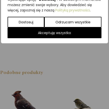
9,96
zł
z VAT
możesz zmienić swoje wybory. Aby dowiedzieć się
więcej, zapoznaj się z naszą
Polityką prywatności
.
Dodaj do
Dostosuj
Odrzucam wszystkie
koszyka
Akceptuję wszystko
Podobne produkty