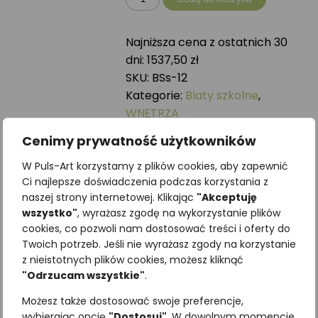
Blat
szkolny
Najniższa cena z ostatnich 30
ROŚLINY
dni:
1537,50
zł
SKU:
BSs-12
Kategorie:
Blaty szkolne
,
WNĘTRZA
Może spodoba się również…
Cenimy prywatność użytkowników
W Puls-Art korzystamy z plików cookies, aby zapewnić
Ci najlepsze doświadczenia podczas korzystania z
naszej strony internetowej. Klikając
"Akceptuję
wszystko"
, wyrażasz zgodę na wykorzystanie plików
cookies, co pozwoli nam dostosować treści i oferty do
Twoich potrzeb. Jeśli nie wyrażasz zgody na korzystanie
z nieistotnych plików cookies, możesz kliknąć
Magnes
"Odrzucam wszystkie"
.
drewniany
Możesz także dostosować swoje preferencje,
ZŁOTOOK
wybierając opcję
"Dostosuj"
. W dowolnym momencie