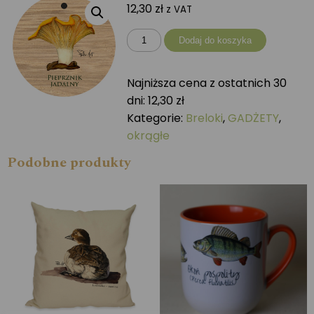
12,30
zł
z VAT
ilość
Dodaj do koszyka
Brelok
okrągły
Najniższa cena z ostatnich 30
PIEPRZNIK
dni:
12,30
zł
JADALNY
Kategorie:
Breloki
,
GADŻETY
,
okrągłe
Podobne produkty