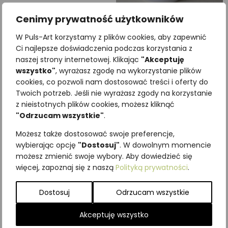
Cenimy prywatność użytkowników
Poszewka KACZKA
Kubek OKOŃ POSPOLITY
W Puls-Art korzystamy z plików cookies, aby zapewnić
LODÓWKA
39,36
zł
z VAT
Ci najlepsze doświadczenia podczas korzystania z
43,05
zł
z VAT
naszej strony internetowej. Klikając
"Akceptuję
wszystko"
, wyrażasz zgodę na wykorzystanie plików
Dodaj do koszyka
cookies, co pozwoli nam dostosować treści i oferty do
Dodaj do koszyka
Twoich potrzeb. Jeśli nie wyrażasz zgody na korzystanie
z nieistotnych plików cookies, możesz kliknąć
"Odrzucam wszystkie"
.
Możesz także dostosować swoje preferencje,
wybierając opcję
"Dostosuj"
. W dowolnym momencie
możesz zmienić swoje wybory. Aby dowiedzieć się
więcej, zapoznaj się z naszą
Polityką prywatności
.
Dostosuj
Odrzucam wszystkie
Akceptuję wszystko