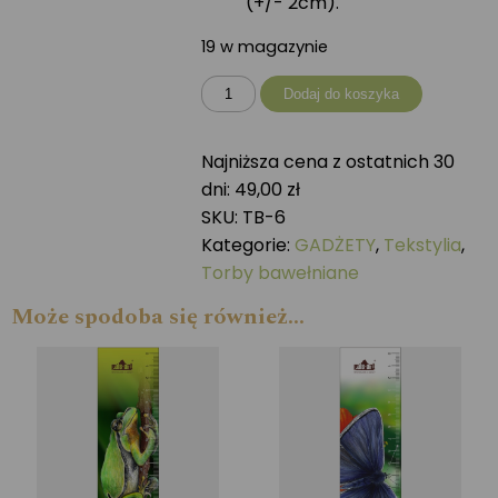
(+/- 2cm).
19 w magazynie
ilość
Dodaj do koszyka
Torba
bawełniana
Najniższa cena z ostatnich 30
MAZUREK
dni:
49,00
zł
SKU:
TB-6
Kategorie:
GADŻETY
,
Tekstylia
,
Torby bawełniane
Może spodoba się również…