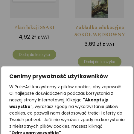
Plan lekcji SSAKI
Zakładka edukacyjna
SOKÓŁ WĘDROWNY
4,92
zł
z VAT
3,69
zł
z VAT
Dodaj do koszyka
Dodaj do koszyka
Cenimy prywatność użytkowników
W Puls-Art korzystamy z plików cookies, aby zapewnić
Ci najlepsze doświadczenia podczas korzystania z
naszej strony internetowej. Klikając
"Akceptuję
wszystko"
, wyrażasz zgodę na wykorzystanie plików
cookies, co pozwoli nam dostosować treści i oferty do
Twoich potrzeb. Jeśli nie wyrażasz zgody na korzystanie
z nieistotnych plików cookies, możesz kliknąć
"Odrzucam wszystkie"
.