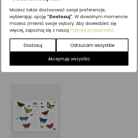
Możesz także dostosować swoje preferencje,
wybierając opcję
"Dostosuj"
. W dowolnym momencie
możesz zmienić swoje wybory. Aby dowiedzieć się
Zakładka edukacyjna
Plan lekcji PTAKI
więcej, zapoznaj się z naszą
Polityką prywatności
.
WIEWIÓRKA
4,92
zł
z VAT
3,69
zł
z VAT
Dostosuj
Odrzucam wszystkie
Dodaj do koszyka
Akceptuję wszystko
Dodaj do koszyka