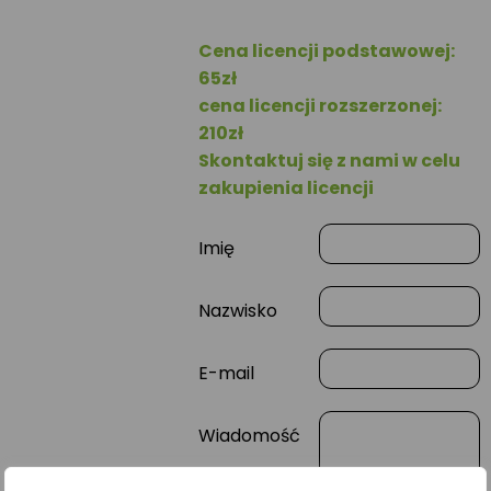
Cena licencji podstawowej:
65zł
cena licencji rozszerzonej:
210zł
Skontaktuj się z nami w celu
zakupienia licencji
Imię
Nazwisko
E-mail
Wiadomość