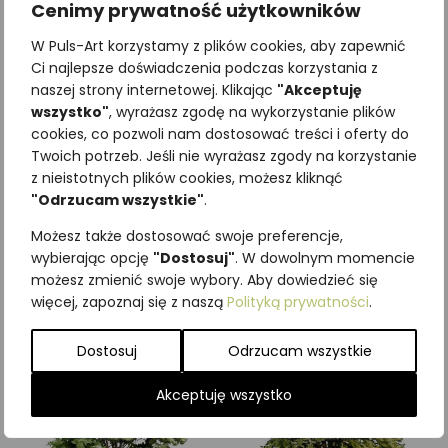
Cenimy prywatność użytkowników
W Puls-Art korzystamy z plików cookies, aby zapewnić
Ci najlepsze doświadczenia podczas korzystania z
naszej strony internetowej. Klikając
"Akceptuję
wszystko"
, wyrażasz zgodę na wykorzystanie plików
cookies, co pozwoli nam dostosować treści i oferty do
Twoich potrzeb. Jeśli nie wyrażasz zgody na korzystanie
z nieistotnych plików cookies, możesz kliknąć
Najniższa cena z ostatnich 30
"Odrzucam wszystkie"
.
dni:
65,00
zł
SKU:
Brak danych
Możesz także dostosować swoje preferencje,
Kategorie:
Drzewa
,
ILUSTRACJE
wybierając opcję
"Dostosuj"
. W dowolnym momencie
możesz zmienić swoje wybory. Aby dowiedzieć się
Podobne produkty
więcej, zapoznaj się z naszą
Polityką prywatności
.
Dostosuj
Odrzucam wszystkie
Akceptuję wszystko