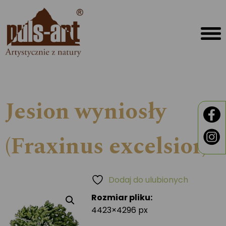
Jesion wyniosły
(Fraxinus excelsior)
Dodaj do ulubionych
Rozmiar pliku:
4423×4296 px