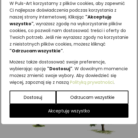
W Puls-Art korzystamy z plików cookies, aby zapewnić
Ci najlepsze doświadczenia podczas korzystania z
naszej strony internetowej. Klikając
"Akceptuję
wszystko"
, wyrażasz zgodę na wykorzystanie plików
cookies, co pozwoli nam dostosować treści i oferty do
Najniższa cena z ostatnich 30
Twoich potrzeb. Jeśli nie wyrażasz zgody na korzystanie
dni:
65,00
zł
z nieistotnych plików cookies, możesz kliknąć
SKU:
Brak danych
"Odrzucam wszystkie"
.
Kategorie:
Drzewa
,
ILUSTRACJE
Możesz także dostosować swoje preferencje,
Podobne produkty
wybierając opcję
"Dostosuj"
. W dowolnym momencie
możesz zmienić swoje wybory. Aby dowiedzieć się
więcej, zapoznaj się z naszą
Polityką prywatności
.
Dostosuj
Odrzucam wszystkie
Akceptuję wszystko