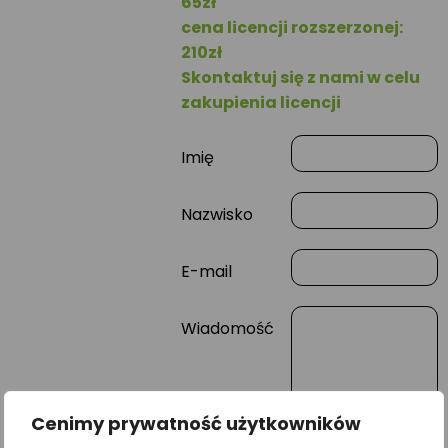
65zł
cena licencji rozszerzonej:
210zł
Skontaktuj się z nami w celu
zakupienia licencji
Imię
Nazwisko
E-mail
Wiadomość
Cenimy prywatność użytkowników