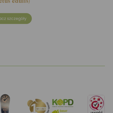
etus edulis)
acz szczegóły