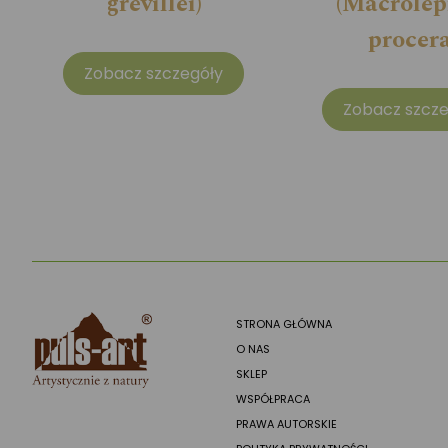
grevillei)
(Macrolep
procera
Zobacz szczegóły
Zobacz szcze
STRONA GŁÓWNA
O NAS
SKLEP
WSPÓŁPRACA
PRAWA AUTORSKIE