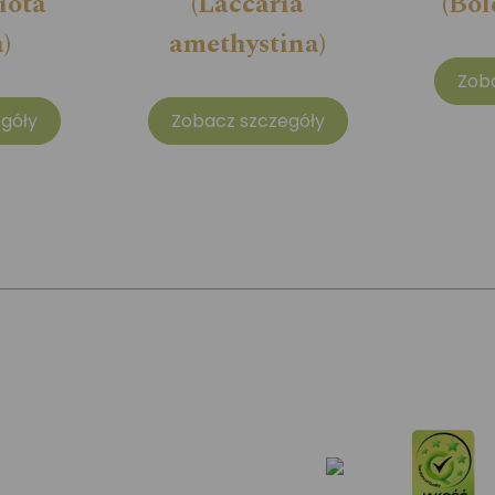
iota
(Laccaria
(Bol
)
amethystina)
Zob
góły
Zobacz szczegóły