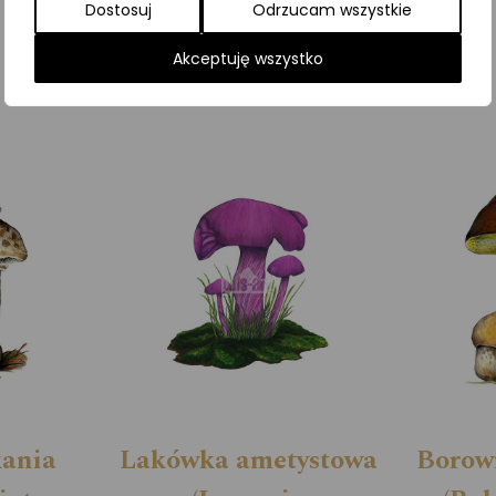
Dostosuj
Odrzucam wszystkie
Kategorie:
Grzyby
,
ILUSTRACJE
Akceptuję wszystko
kania
Lakówka ametystowa
Borowi