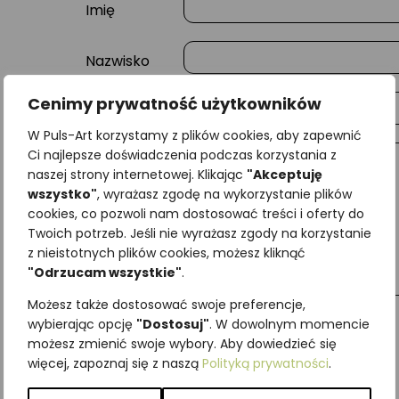
Imię
Nazwisko
Cenimy prywatność użytkowników
E-mail
W Puls-Art korzystamy z plików cookies, aby zapewnić
Ci najlepsze doświadczenia podczas korzystania z
Wiadomość
naszej strony internetowej. Klikając
"Akceptuję
wszystko"
, wyrażasz zgodę na wykorzystanie plików
cookies, co pozwoli nam dostosować treści i oferty do
Twoich potrzeb. Jeśli nie wyrażasz zgody na korzystanie
z nieistotnych plików cookies, możesz kliknąć
"Odrzucam wszystkie"
.
Możesz także dostosować swoje preferencje,
wybierając opcję
"Dostosuj"
. W dowolnym momencie
możesz zmienić swoje wybory. Aby dowiedzieć się
więcej, zapoznaj się z naszą
Polityką prywatności
.
Najniższa cena z ostatnich 30 dni:
65,00
zł
SKU:
Brak danych