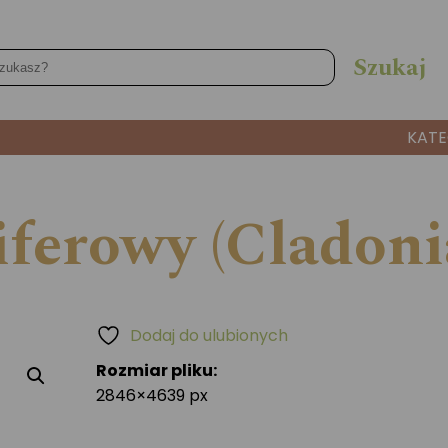
KATE
ferowy (Cladonia
Dodaj do ulubionych
Rozmiar pliku:
2846×4639 px