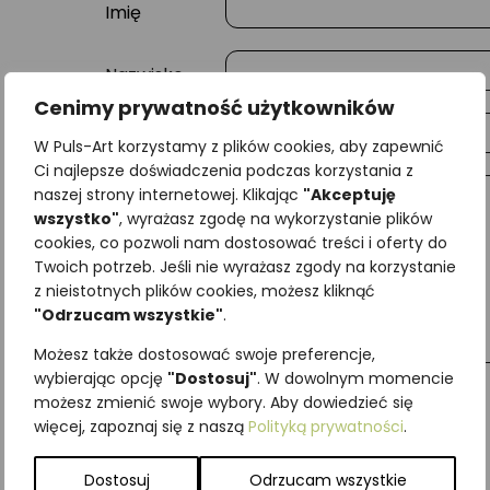
Imię
Nazwisko
Cenimy prywatność użytkowników
E-mail
W Puls-Art korzystamy z plików cookies, aby zapewnić
Ci najlepsze doświadczenia podczas korzystania z
naszej strony internetowej. Klikając
"Akceptuję
Wiadomość
wszystko"
, wyrażasz zgodę na wykorzystanie plików
cookies, co pozwoli nam dostosować treści i oferty do
Twoich potrzeb. Jeśli nie wyrażasz zgody na korzystanie
z nieistotnych plików cookies, możesz kliknąć
"Odrzucam wszystkie"
.
Możesz także dostosować swoje preferencje,
wybierając opcję
"Dostosuj"
. W dowolnym momencie
możesz zmienić swoje wybory. Aby dowiedzieć się
więcej, zapoznaj się z naszą
Polityką prywatności
.
Najniższa cena z ostatnich 30 dni:
65,00
zł
SKU:
Brak danych
Dostosuj
Odrzucam wszystkie