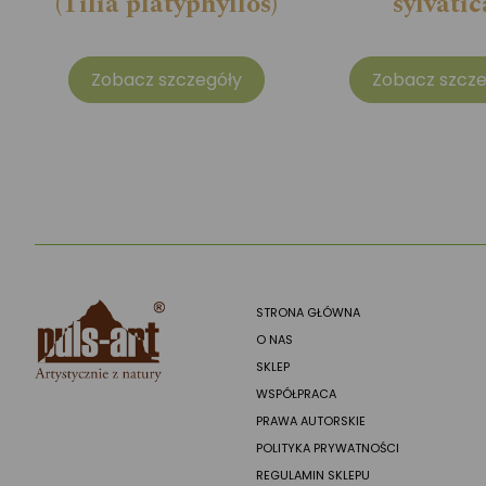
(Tilia platyphyllos)
sylvatic
Zobacz szczegóły
Zobacz szcze
STRONA GŁÓWNA
O NAS
SKLEP
WSPÓŁPRACA
PRAWA AUTORSKIE
POLITYKA PRYWATNOŚCI
REGULAMIN SKLEPU