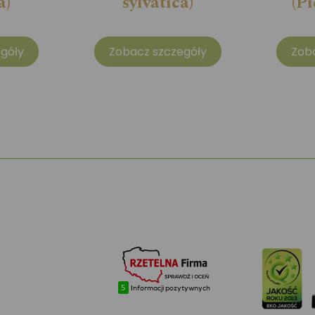
a)
sylvatica)
(Pi
góły
Zobacz szczegóły
Zob