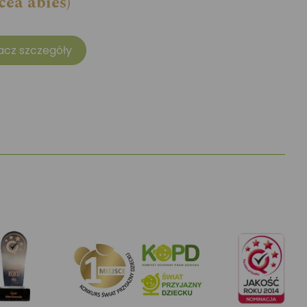
cea abies)
acz szczegóły