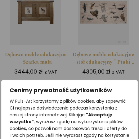
Dębowe meble edukacyjne
Dębowe meble edukacyjne
– Szafka mała
– stół edukacyjny ” Ptaki „
3444,00
zł
4305,00
zł
z VAT
z VAT
Cenimy prywatność użytkowników
Dodaj do koszyka
Dodaj do koszyka
W Puls-Art korzystamy z plików cookies, aby zapewnić
Ci najlepsze doświadczenia podczas korzystania z
naszej strony internetowej. Klikając
"Akceptuję
wszystko"
, wyrażasz zgodę na wykorzystanie plików
cookies, co pozwoli nam dostosować treści i oferty do
Twoich potrzeb. Jeśli nie wyrażasz zgody na korzystanie