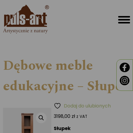
Dębowe meble
edukacyjne – Słupek
Dodaj do ulubionych
3198,00
zł
z VAT
Słupek