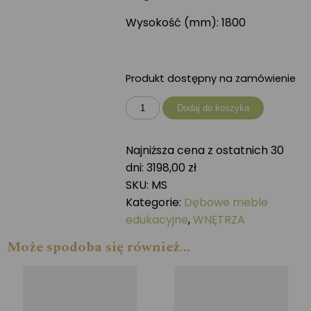
Wysokość (mm): 1800
Produkt dostępny na zamówienie
ilość
Dodaj do koszyka
Dębowe
meble
Najniższa cena z ostatnich 30
edukacyjne
dni:
3198,00
zł
-
SKU:
MS
Słupek
Kategorie:
Dębowe meble
edukacyjne
,
WNĘTRZA
Może spodoba się również…