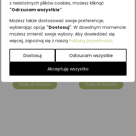
z nieistotnych plików cookies, możesz kliknąć
"Odrzucam wszystkie"
.
Możesz także dostosować swoje preferencje,
wybierając opcję
"Dostosuj"
. W dowolnym momencie
możesz zmienić swoje wybory. Aby dowiedzieć się
więcej, zapoznaj się z naszą
Polityką prywatności
.
Dębowe meble edukacyjne
Dębowe meble edukacyjne
Dostosuj
Odrzucam wszystkie
– Szafka duża
– Szafka na owoce leśne
4674,00
zł
4551,00
zł
z VAT
z VAT
Akceptuję wszystko
Dodaj do koszyka
Dodaj do koszyka